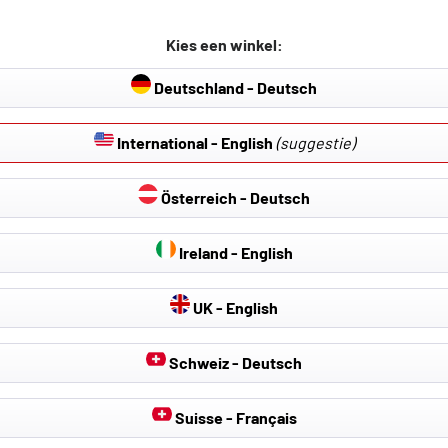
erming, eenvoudige montage, stevig, waterafstotend
Kies een winkel:
570 x 330mm
Deutschland - Deutsch
International - English
(suggestie)
Österreich - Deutsch
Ireland - English
UK - English
Schweiz - Deutsch
Suisse - Français