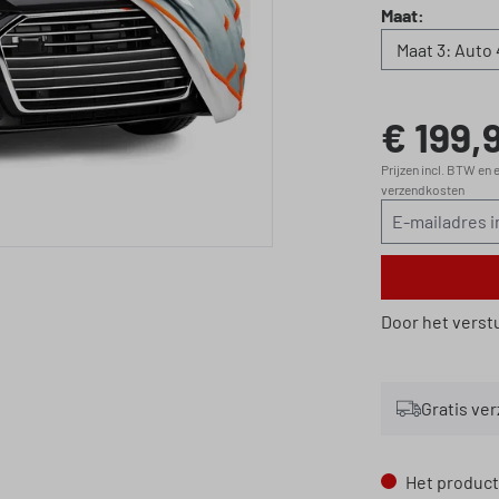
Selecteer
Maat:
€ 199,
Normale prijs:
Prijzen incl. BTW en e
verzendkosten
Door het verst
Gratis ve
Het product