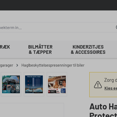
TRÆK
BILMÅTTER
KINDERZITJES
& TÆPPER
& ACCESSOIRES
 garager
Haglbeskyttelsespresenninger til biler
Zorg d
Kies e
Auto H
Protect