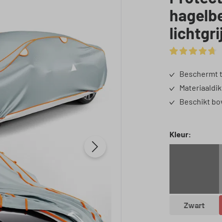
hagelbe
lichtgri
Gemiddelde waa
Beschermt t
Materiaaldi
Beschikt bo
Selecteer
Kleur:
Zwart
(Deze opt
Zwart