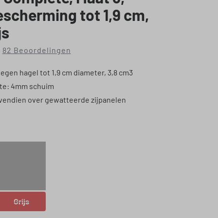
scherming tot 1,9 cm,
js
82 Beoordelingen
rdering van 4.87 van 5 sterren
egen hagel tot 1,9 cm diameter, 3,8 cm3
kte: 4mm schuim
vendien over gewatteerde zijpanelen
Grijs
ie is momenteel niet beschikbaar.)
(Deze optie is momenteel niet beschikbaar.)
Grijs