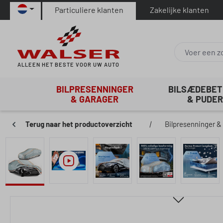
Particuliere klanten
Zakelijke klanten
naar de hoofdinhoud
Ga naar de zoekopdracht
Ga naar de hoofdnavigatie
ALLEEN HET BESTE VOOR UW AUTO
BILPRESENNINGER
BILSÆDEBE
& GARAGER
& PUDER
Terug naar het productoverzicht
|
Bilpresenninger &
Afbeeldingengalerij overslaan