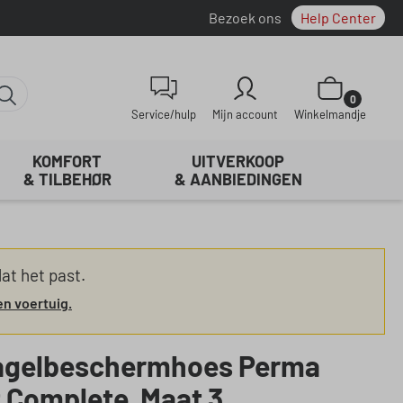
Bezoek ons
Help Center
Winkelwagentje be
0
Service/hulp
Mijn account
Winkelmandje
KOMFORT
UITVERKOOP
& TILBEHØR
& AANBIEDINGEN
at het past.
en voertuig.
agelbeschermhoes Perma
 Complete, Maat 3,