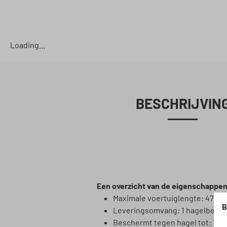
Loading...
BESCHRIJVIN
Een overzicht van de eigenschappen
Maximale voertuiglengte: 474 c
B
Leveringsomvang: 1 hagelbesc
Beschermt tegen hagel tot: 1,93