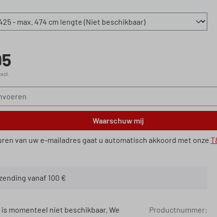
95
xcl.
Waarschuw mij
uren van uw e-mailadres gaat u automatisch akkoord met onze
T
rzending vanaf 100 €
 is momenteel niet beschikbaar. We
Productnummer: