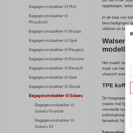
om het in de Suba
opgeborgen, belan
Bagagerumsbakker til Mini
Bagagerumsbakker til
In de loop van he
Mitsubishi
beschadigingen o
vlekken en bescha
Bagagerumsbakker til Nissan
B
Walser b
Bagagerumsbakker til Opel
modelle
Bagagerumsbakker til Peugeot
Bagagerumsbakker til Porsche
Het maakt niet ui
Bagagerumsbakker til Renault
maat van het mode
vloeistof over de
Bagagerumsbakker til Seat
TPE koffer
Bagagerumsbakker til Skoda
Bagagerumsbakker til Subaru
De hoogwaardige k
zwarte mat ligt al
Bagagerumsbakker til
vervoerde voorwer
Subaru Forester
kofferbakmat blijf
Bagagerumsbakker til
benadrukt hij het 
Subaru XV
Eenvoudige reini