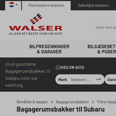
Particuliere klanten
Zakelijke klanten
naar de hoofdinhoud
Ga naar de zoekopdracht
Ga naar de hoofdnavigatie
ALLEEN HET BESTE VOOR UW AUTO
BILPRESENNINGER
BILSÆDEBE
& GARAGER
& PUDER
Vind geschikte
KIES UW AUTO
Bagagerumsbakker til
Subaru voor uw
Merk
Seri
voertuig.
Bilmåtter & tæpper
Bagagerumsbakker
Filtrer bag
Bagagerumsbakker til Subaru