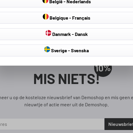
België - Nederlands
rren
Belgique - Français
Danmark - Dansk
Sverige - Svenska
10%
MIS NIETS!
eer u op de kosteloze nieuwsbrief van Demoshop en mis geen 
nieuwtje of actie meer uit de Demoshop.
Nieuwsbrie