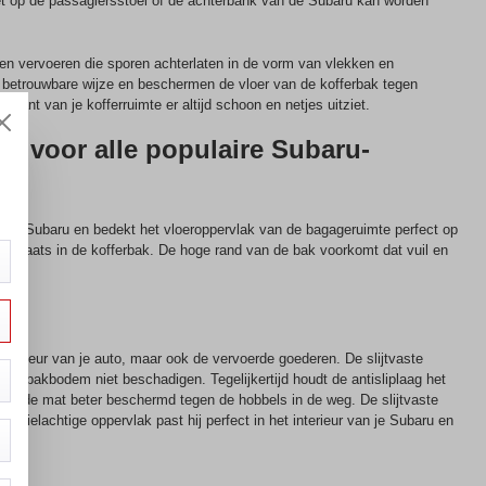
niet op de passagiersstoel of de achterbank van de Subaru kan worden
llen vervoeren die sporen achterlaten in de vorm van vlekken en
betrouwbare wijze en beschermen de vloer van de kofferbak tegen
ant van je kofferruimte er altijd schoon en netjes uitziet.
ar voor alle populaire Subaru-
 elke Subaru en bedekt het vloeroppervlak van de bagageruimte perfect op
n plaats in de kofferbak. De hoge rand van de bak voorkomt dat vuil en
terieur van je auto, maar ook de vervoerde goederen. De slijtvaste
offerbakbodem niet beschadigen. Tegelijkertijd houdt de antisliplaag het
n in de mat beter beschermd tegen de hobbels in de weg. De slijtvaste
textielachtige oppervlak past hij perfect in het interieur van je Subaru en