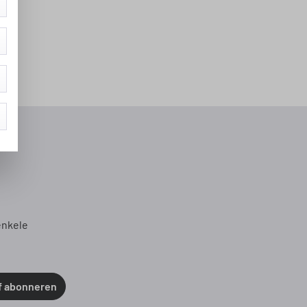
enkele
f abonneren