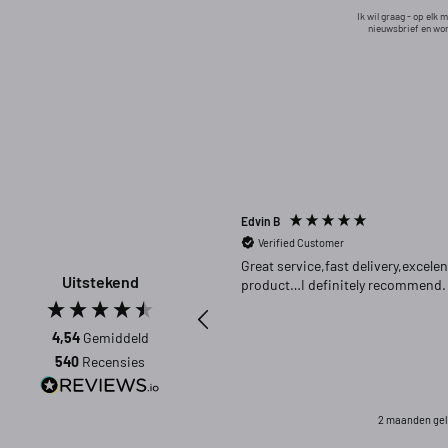
Ik wil graag - op elk
nieuwsbrief en wor
Edvin B
Verified Customer
Great service,fast delivery,excelen
Uitstekend
product…I definitely recommend.
4,54
Gemiddeld
540
Recensies
2 maanden ge