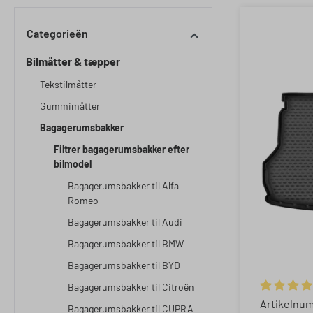
Categorieën
Bilmåtter & tæpper
Tekstilmåtter
Gummimåtter
Bagagerumsbakker
Filtrer bagagerumsbakker efter
bilmodel
Bagagerumsbakker til Alfa
Romeo
Bagagerumsbakker til Audi
Bagagerumsbakker til BMW
Bagagerumsbakker til BYD
Bagagerumsbakker til Citroën
Gemiddelde
Artikelnu
Bagagerumsbakker til CUPRA