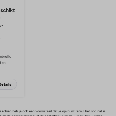
schikt
js-
,
ebruik.
d en
Details
chien heb je ook een voorruitzeil dat je opvouwt terwijl het nog nat is