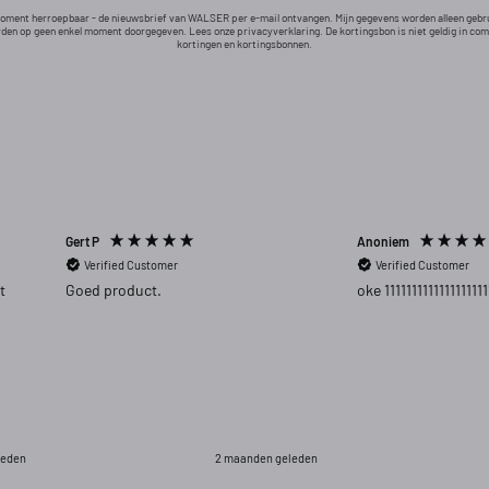
 moment herroepbaar - de nieuwsbrief van WALSER per e-mail ontvangen. Mijn gegevens worden alleen gebr
den op geen enkel moment doorgegeven. Lees onze privacyverklaring. De kortingsbon is niet geldig in co
kortingen en kortingsbonnen.
Gert P
Anoniem
Verified Customer
Verified Customer
t
Goed product.
oke 1111111111111111111
leden
2 maanden geleden