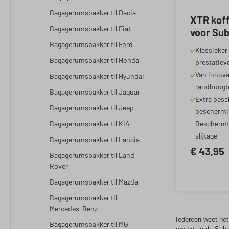
Bagagerumsbakker til Dacia
XTR kof
Bagagerumsbakker til Fiat
voor Sub
04/2018
Bagagerumsbakker til Ford
Klassieker 
Bagagerumsbakker til Honda
prestatiev
Van innova
Bagagerumsbakker til Hyundai
randhoogt
Bagagerumsbakker til Jaguar
Extra besc
Bagagerumsbakker til Jeep
beschermin
Bagagerumsbakker til KIA
Beschermt 
slijtage
Bagagerumsbakker til Lancia
€ 43,95
Bagagerumsbakker til Land
Rover
Bagagerumsbakker til Mazda
Bagagerumsbakker til
Mercedes-Benz
Iedereen weet het:
Bagagerumsbakker til MG