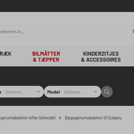
TRÆK
BILMÅTTER
KINDERZITJES
& TÆPPER
& ACCESSOIRES
e
Model
agerumsbakker efter bilmodel
Bagagerumsbakker til Subaru