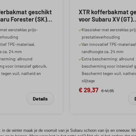
ferbakmat geschikt
XTR kofferbakmat ge
aru Forester (SK)
voor Subaru XV (GT)
-2024
04/2017-2023
met eersteklas prijs-
Klassieker met eersteklas pri
erhouding
prestatieverhouding
tief TPE-materiaal,
Van innovatief TPE-materiaal
e ca. 24 mm
randhoogte ca. 24 mm
herming: allround
Extra bescherming: allround
g voor intensief gebruik.
bescherming voor intensief g
tegen vuil, natheid en
Beschermt tegen vuil, nathei
slijtage
€ 29,37
€ 41,95
Details
 in de winter maak je de voorruit van je Subaru schoon van ijs en sneeuw. Miss