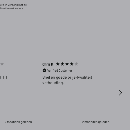
uikt in verband met de
mbinatie met andere
Chris K
Harm 
Verified Customer
Ver
11111
Snel en goede prijs-kwaliteit
Zeer 
verhouding.
2 maanden geleden
2 maanden geleden