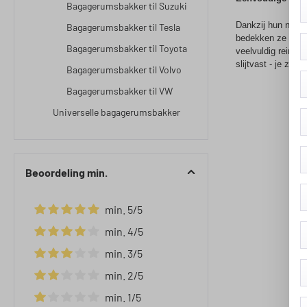
Bagagerumsbakker til Suzuki
Dankzij hun nauwk
Bagagerumsbakker til Tesla
bedekken ze het v
Bagagerumsbakker til Toyota
veelvuldig reinig
slijtvast - je zult
Bagagerumsbakker til Volvo
Bagagerumsbakker til VW
Universelle bagagerumsbakker
Beoordeling min.
min. 5/5
Filter toevoegen: Minimale waardering van 5 van de 5 ste
min. 4/5
Filter toevoegen: Minimale waardering van 4 van de 5 ste
min. 3/5
Filter toevoegen: Minimale waardering van 3 van de 5 ste
min. 2/5
Filter toevoegen: Minimale waardering van 2 van de 5 ste
min. 1/5