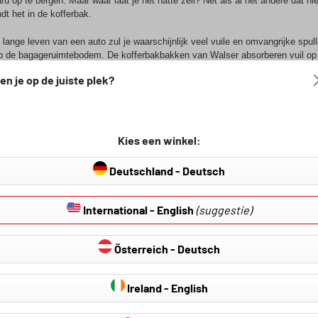
ru op te bergen. Maar waar laat je het natte zeil? Net als al het andere dat 
dt het in de kofferbak.
t lange leven van een auto zul je waarschijnlijk veel vuile en omvangrijke spu
p de bagageruimtebodem. De kofferbakbakken van Walser absorberen vuil op 
digingen. Ze zijn gemakkelijk schoon te maken en zorgen ervoor dat de binnenk
en je op de juiste plek?
agageruimtebekledingen zijn verkrijgba
n
Kies een winkel:
t welk Subaru-model je rijdt - de Walser bagageruimtezak is verkrijgbaar voor
l. Hierdoor kan de bak niet wegglijden en blijven vervoerde voorwerpen op hu
Deutschland - Deutsch
 randen in de bagageruimte terechtkomen.
bakmat van Walser
International - English
(suggestie)
offerbakmatten van thermoplastisch elastomeer beschermen niet alleen het in
Österreich - Deutsch
s een kussen in je kofferbak en zorgt ervoor dat grote, zware voorwerpen de k
p op zijn plaats. Dankzij de licht gewatteerde basis zijn breekbare voorwerpe
t zacht en elastisch bij extreme temperaturen van -50 tot +50 graden. Met zijn 
Ireland - English
elegante, waardige interieur van je auto.
ging en installatie