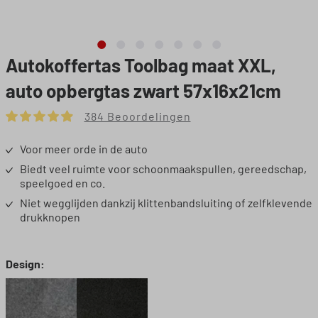
Autokoffertas Toolbag maat XXL,
auto opbergtas zwart 57x16x21cm
384 Beoordelingen
Gemiddelde waardering van 4.9 van 5 sterren
Voor meer orde in de auto
Biedt veel ruimte voor schoonmaakspullen, gereedschap,
speelgoed en co.
Niet wegglijden dankzij klittenbandsluiting of zelfklevende
drukknopen
Selecteer
Design: