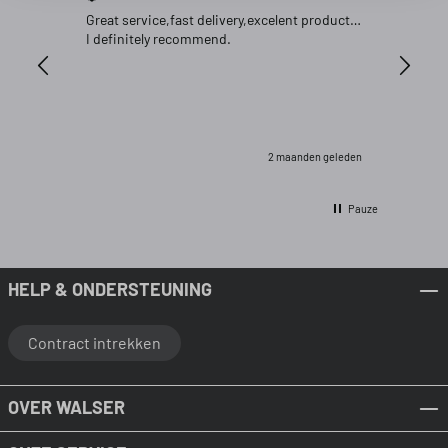
Great service,fast delivery,excelent product…
Goed pr
I definitely recommend.
2 maanden geleden
Pauze
HELP & ONDERSTEUNING
Contract intrekken
OVER WALSER