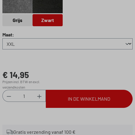
Grijs
Zwart
Grijs
Zwart
Selecteer
Maat:
€ 14,95
Normale prijs:
Prijzen incl. BTW en excl.
verzendkosten
Producthoeveelheid: Voer de gewenste hoeveel
IN DE WINKELMAND
Gratis verzending vanaf 100 €