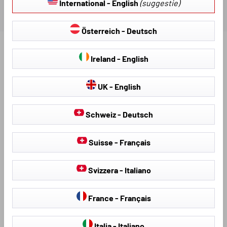
International - English
(suggestie)
Österreich - Deutsch
Ontdek meer producten voor uw voertuig:
Ireland - English
UK - English
Schweiz - Deutsch
Suisse - Français
Svizzera - Italiano
Stoelhoezen &
hagelschermhoezen
Stoelbekleding
France - Français
Italia - Italiano