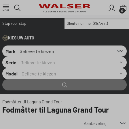
Ga naar de hoofdinhoud
W
0
ALLEEN HET BESTE VOOR UW AUTO
Stap voor stap
Sleutelnummer (KBA-nr.)
KIES UW AUTO
Merk
Serie
Model
Fodmåtter til Laguna Grand Tour
Fodmåtter til Laguna Grand Tour