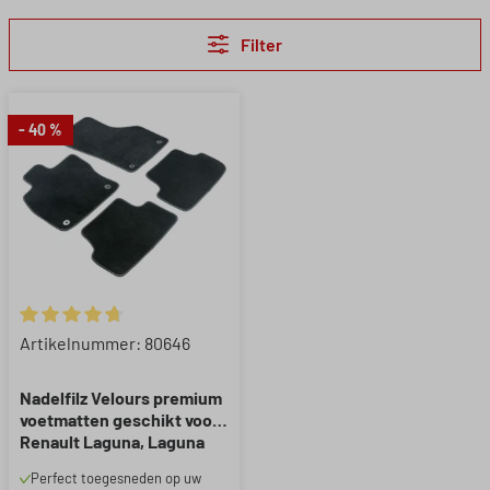
Filter
- 40 %
Gemiddelde waardering van 4.67 van 5 sterren
Artikelnummer: 80646
Nadelfilz Velours premium
voetmatten geschikt voor
Renault Laguna, Laguna
Grand Tour
Perfect toegesneden op uw