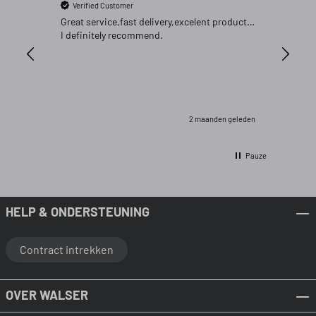
Verified Customer
Verifi
Great service,fast delivery,excelent product…
Goed pr
I definitely recommend.
2 maanden geleden
Pauze
HELP & ONDERSTEUNING
Contract intrekken
OVER WALSER