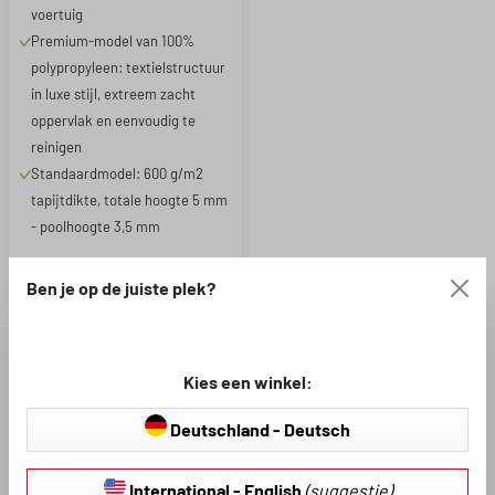
voertuig
Premium-model van 100%
polypropyleen: textielstructuur
in luxe stijl, extreem zacht
oppervlak en eenvoudig te
reinigen
Standaardmodel: 600 g/m2
tapijtdikte, totale hoogte 5 mm
- poolhoogte 3,5 mm
€ 35,97
€ 59,95
Ben je op de juiste plek?
Kies een winkel:
Deutschland - Deutsch
International - English
(suggestie)