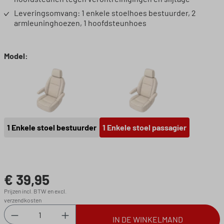
Leveringsomvang: 1 enkele stoelhoes bestuurder, 2
armleuninghoezen, 1 hoofdsteunhoes
Selecteer
Model:
1 Enkele stoel bestuurder
1 Enkele stoel passagi
1 Enkele stoel bestuurder
1 Enkele stoel passagier
€ 39,95
Normale prijs:
Prijzen incl. BTW en excl.
verzendkosten
Producthoeveelheid: Voer de gewenste hoeveel
IN DE WINKELMAND