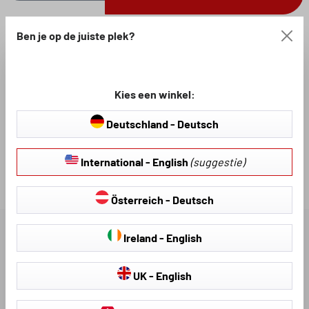
Ben je op de juiste plek?
Gratis verzending vanaf 100 €
Kies een winkel:
Beschikbaar, levertijd: 2-3
Productnummer:
Deutschland - Deutsch
werkdagen
10239
International - English
(suggestie)
Loading...
Österreich - Deutsch
BESCHRIJVING
Ireland - English
UK - English
BEOORDELINGEN