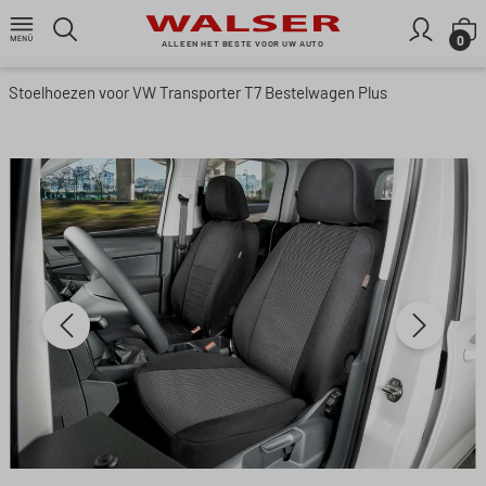
Ga naar de hoofdinhoud
W
0
ALLEEN HET BESTE VOOR UW AUTO
Stoelhoezen voor VW Transporter T7 Bestelwagen Plus
Afbeeldingengalerij overslaan