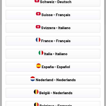
Schweiz - Deutsch
Suisse - Français
Svizzera - Italiano
Ontdek meer producten voor uw voertuig:
France - Français
Italia - Italiano
España - Español
Nederland - Nederlands
België - Nederlands
Stoelhoezen &
hagelschermhoezen
Stoelbekleding
Belgique - Français