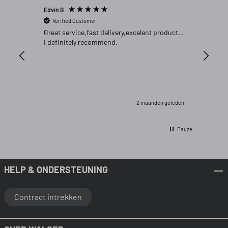
Edvin B
Gert P
Verified Customer
Verifi
Great service,fast delivery,excelent product…
Goed pr
I definitely recommend.
2 maanden geleden
Pauze
HELP & ONDERSTEUNING
Contract intrekken