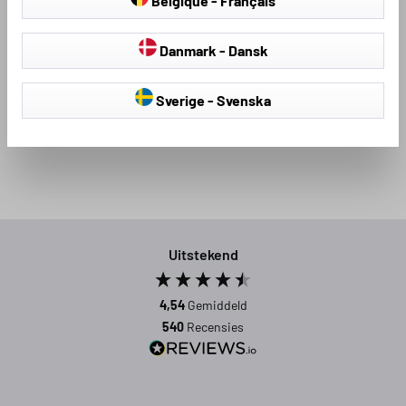
Belgique - Français
Danmark - Dansk
Loading...
Sverige - Svenska
Uitstekend
4,54
Gemiddeld
540
Recensies