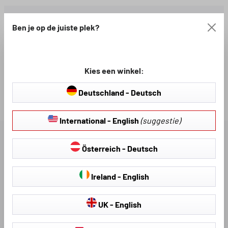
Gratis verzending vanaf 100 €
Ben je op de juiste plek?
Beschikbaar, levertijd: 2-3
Productnummer:
werkdagen
80789
Kies een winkel:
Deutschland - Deutsch
Loading...
International - English
(suggestie)
BESCHRIJVING
Österreich - Deutsch
BESCHIKBARE DOWNLOADS
Ireland - English
UK - English
BEOORDELINGEN