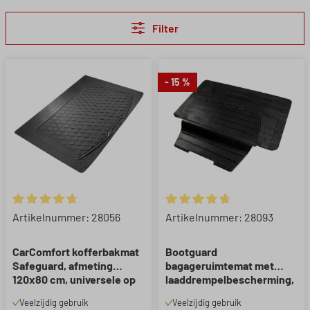
Filter
- 15 %
Gemiddelde waardering van 4.8 van 5 sterren
Gemiddelde waardering van 4.
Artikelnummer: 28056
Artikelnummer: 28093
CarComfort kofferbakmat
Bootguard
Safeguard, afmeting
bagageruimtemat met
120x80 cm, universele op
laaddrempelbescherming,
maat gesneden rubbermat
op maat te snijden
Veelzijdig gebruik
Veelzijdig gebruik
auto, universele
bagageruimtebak met