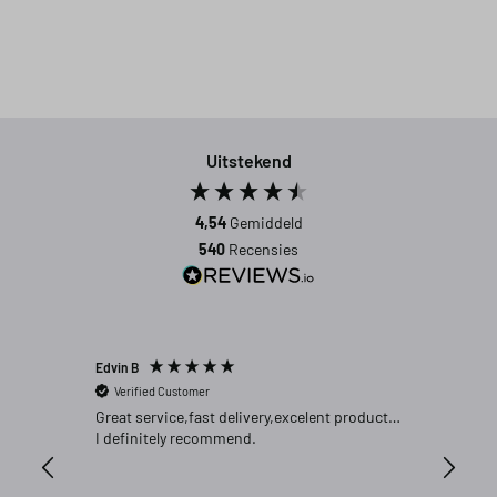
Uitstekend
4,54
Gemiddeld
540
Recensies
Edvin B
Gert P
Verified Customer
Verifi
Great service,fast delivery,excelent product…
Goed pr
I definitely recommend.