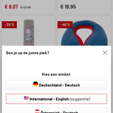
€ 9,07
€ 18,95
€ 12,95
- 20 %
- 40 %
Ben je op de juiste plek?
Gemiddelde waardering van 5 van 5 sterren
Artikelnummer: 26176
Artikelnummer: 26185
Kies een winkel:
Deutschland - Deutsch
Harnaskussen Balletpop
Bolster Graffiti blauw
roze
International - English
(suggestie)
Aangenaam pluizig zacht
Aangenaam pluizig zacht
Voorkomt harde indrukken van
Ergonomische vorm
Österreich - Deutsch