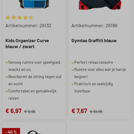
Gemiddelde waardering van 4.5 van 5 sterren
Artikelnummer: 26132
Artikelnummer: 26189
Kids Organizer Curve
Gymtas Graffiti blauw
blauw / zwart
Genoeg ruimte voor speelgoed,
Perfect reisaccessoire
snacks en co.
Ruimte voor alles wat je hartje
Beschermt de zitting tegen vuil
begeert
en vocht
Praktisch en veelzijdig
Comfortabel en gemakkelijk
inzetbaar
reizen
€ 6,97
€ 7,67
€ 9,95
€ 10,95
- 40 %