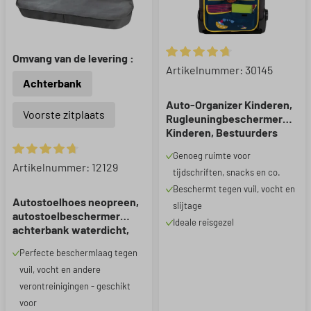
Omvang van de levering :
Gemiddelde waardering van 4.
Artikelnummer: 30145
Achterbank
Auto-Organizer Kinderen,
Voorste zitplaats
Rugleuningbeschermer
Kinderen, Bestuurders
Jack Blauw/Geel
Genoeg ruimte voor
Gemiddelde waardering van 4.84 van 5 sterren
Artikelnummer: 12129
tijdschriften, snacks en co.
Beschermt tegen vuil, vocht en
Autostoelhoes neopreen,
slijtage
autostoelbeschermer
Ideale reisgezel
achterbank waterdicht,
robuuste universele
Perfecte beschermlaag tegen
beschermhoes en
vuil, vocht en andere
beschermende
onderlegger
verontreinigingen - geschikt
auto/vrachtwagen, 1 stuk
voor