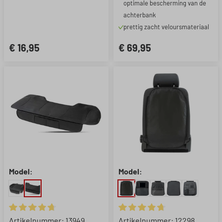
optimale bescherming van de
achterbank
prettig zacht veloursmateriaal
€ 16,95
€ 69,95
Model:
Model:
Gemiddelde waardering van 4.87 van 5 sterren
Gemiddelde waardering van 4.
Artikelnummer: 13949
Artikelnummer: 12298