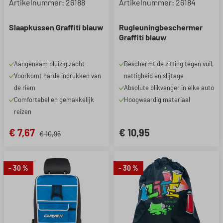
Gemiddelde waardering van 5 van 5 sterren
Gemiddelde waardering van 4.
Artikelnummer: 26188
Artikelnummer: 26184
Slaapkussen Graffiti blauw
Rugleuningbeschermer
Graffiti blauw
Aangenaam pluizig zacht
Beschermt de zitting tegen vuil,
Voorkomt harde indrukken van
nattigheid en slijtage
de riem
Absolute blikvanger in elke auto
Comfortabel en gemakkelijk
Hoogwaardig materiaal
reizen
€ 7,67
€ 10,95
€ 10,95
- 30 %
- 30 %