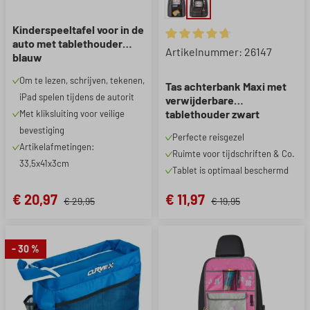
Kinderspeeltafel voor in de
auto met tablethouder
Gemiddelde waardering van 4.
Artikelnummer: 26147
blauw
Om te lezen, schrijven, tekenen,
Tas achterbank Maxi met
iPad spelen tijdens de autorit
verwijderbare
tablethouder zwart
Met kliksluiting voor veilige
bevestiging
Perfecte reisgezel
Artikelafmetingen:
Ruimte voor tijdschriften & Co.
33,5x41x3cm
Tablet is optimaal beschermd
€ 20,97
€ 11,97
€ 29,95
€ 19,95
- 30 %