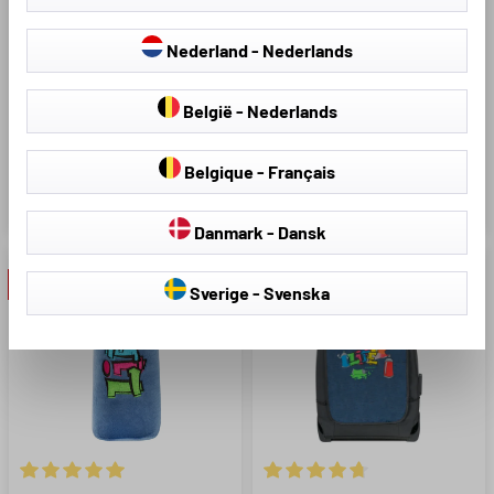
neksteunussen aap bruin
vanaf 5 jaar
Nederland - Nederlands
Aangenaam pluizig zacht
Aangenaam pluizig zacht
Ergonomische vorm
Voorkomt harde indrukken van
Comfortabel en gemakkelijk
de riem
België - Nederlands
reizen
Comfortabel en gemakkelijk
reizen
Belgique - Français
€ 6,48
€ 7,49
€ 12,95
Danmark - Dansk
- 30 %
Sverige - Svenska