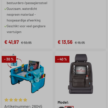
bestuurders-/passagiersstoel
Duurzaam, waterdicht
neopreen materiaal -
hoogwaardige afwerking
Geschikt voor veel gangbare
voertuigen
€ 41,97
€ 13,56
€ 59,95
€ 16,95
- 30 %
- 40 %
Model:
Gemiddelde waardering van 5 van 5 sterren
Artikelnummer: 26045