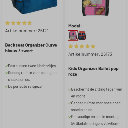
Model:
Gemiddelde waardering van 4.8 van 5 sterren
Artikelnummer: 26121
Backseat Organizer Curve
blauw / zwart
Gemiddelde waardering van 5 
Artikelnummer: 26173
Past tussen twee kinderzitjes
Kids Organizer Ballet pop
Genoeg ruimte voor speelgoed,
roze
snacks en co.
De perfecte reisgezel
Beschermt de zitting tegen vuil
en vocht
Genoeg ruimte voor speelgoed,
snacks en co.
Eenvoudige en snelle montage
(Artikelafmetingen: 70x40cm)