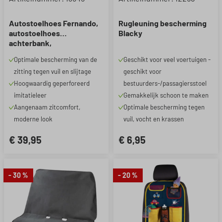
Autostoelhoes Fernando,
Rugleuning bescherming
autostoelhoes
Blacky
achterbank,
autostoelbeschermer 1
Optimale bescherming van de
Geschikt voor veel voertuigen -
stuk zwart
zitting tegen vuil en slijtage
geschikt voor
Hoogwaardig geperforeerd
bestuurders-/passagiersstoel
imitatieleer
Gemakkelijk schoon te maken
Aangenaam zitcomfort,
Optimale bescherming tegen
moderne look
vuil, vocht en krassen
€ 39,95
€ 6,95
- 30 %
- 20 %