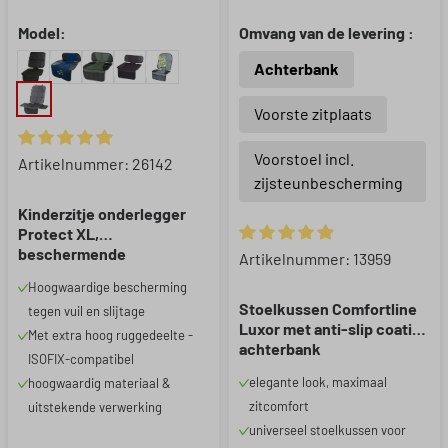
Model:
Omvang van de levering :
Achterbank
Voorste zitplaats
Voorstoel incl.
Gemiddelde waardering van 4.9 van 5 sterren
Artikelnummer: 26142
zijsteunbescherming
Kinderzitje onderlegger
Protect XL,
beschermende
Gemiddelde waardering van 4.
Artikelnummer: 13959
onderlegger kinderzitje
Hoogwaardige bescherming
zwart
Stoelkussen Comfortline
tegen vuil en slijtage
Luxor met anti-slip coating
Met extra hoog ruggedeelte -
achterbank
ISOFIX-compatibel
elegante look, maximaal
hoogwaardig materiaal &
zitcomfort
uitstekende verwerking
universeel stoelkussen voor