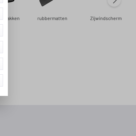
mtebakken
rubbermatten
Zijwindscherm