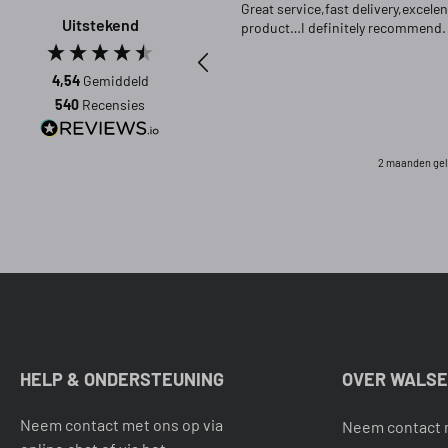
Great service,fast delivery,excelen
Uitstekend
product…I definitely recommend.
4,54
Gemiddeld
540
Recensies
2 maanden ge
HELP & ONDERSTEUNING
OVER WALS
Neem contact met ons op via
Neem contact 