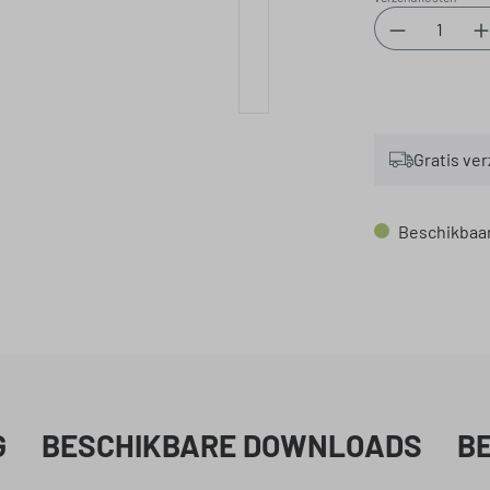
Productho
Gratis ve
Beschikbaar,
G
BESCHIKBARE DOWNLOADS
B