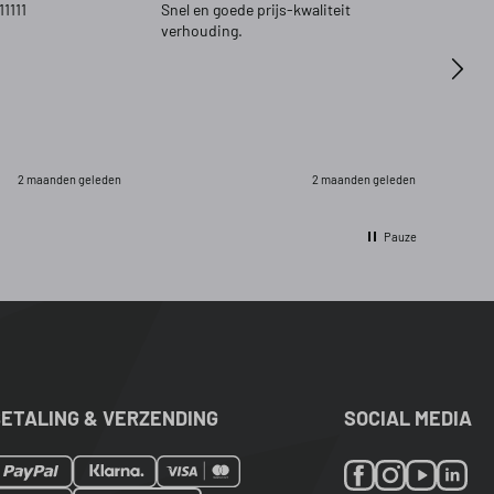
11111
Snel en goede prijs-kwaliteit
Zeer 
verhouding.
2 maanden geleden
2 maanden geleden
Pauze
ETALING & VERZENDING
SOCIAL MEDIA