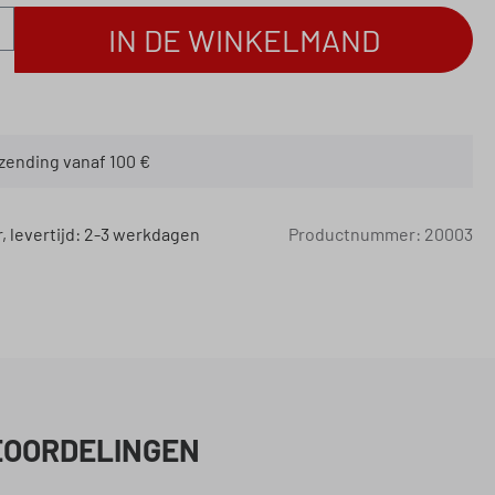
eveelheid: Voer de gewenste hoeveelheid in
IN DE WINKELMAND
rzending vanaf 100 €
 levertijd: 2-3 werkdagen
Productnummer:
20003
EOORDELINGEN