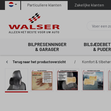
Particuliere klanten
Zakelijke klanten
naar de hoofdinhoud
Ga naar de zoekopdracht
Ga naar de hoofdnavigatie
ALLEEN HET BESTE VOOR UW AUTO
BILPRESENNINGER
BILSÆDEBE
& GARAGER
& PUDER
Terug naar het productoverzicht
|
Komfort & tilbehør
Afbeeldingengalerij overslaan