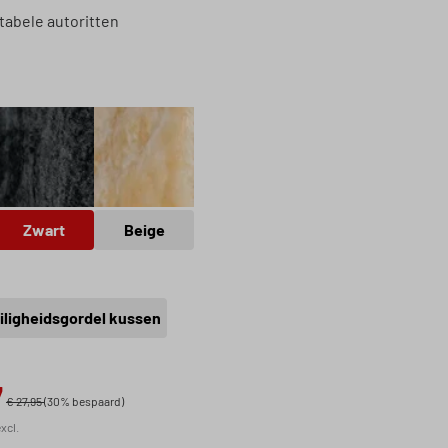
tabele autoritten
et
Zwart
Beige
Zwart
Beige
iligheidsgordel kussen
7
€ 27,95
(30% bespaard)
xcl.