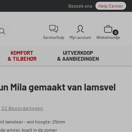
Bezoek ons
Help Center
Winkelwagentje be
0
Service/hulp
Mijn account
Winkelmandje
KOMFORT
UITVERKOOP
& TILBEHØR
& AANBIEDINGEN
n Mila gemaakt van lamsvel
22 Beoordelingen
rdering van 4.86 van 5 sterren
eit lamsleer - wol hoogte: 25mm
de winter, koelt in de zomer