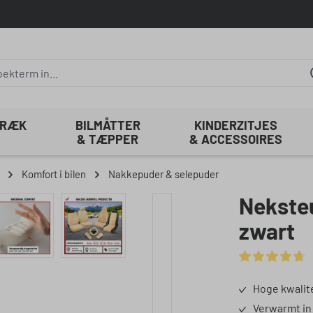
TRÆK
BILMÅTTER
KINDERZITJES
& TÆPPER
& ACCESSOIRES
Komfort i bilen
Nakkepuder & selepuder
Neksteu
zwart
Gemiddelde waa
Hoge kwalit
Verwarmt in 