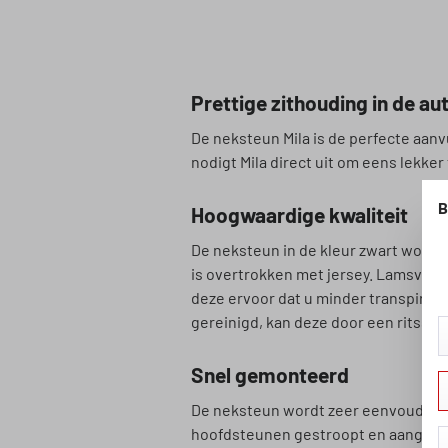
Prettige zithouding in de au
De neksteun Mila is de perfecte aanv
nodigt Mila direct uit om eens lekke
B
Hoogwaardige kwaliteit
De neksteun in de kleur zwart word
is overtrokken met jersey. Lamsvac
deze ervoor dat u minder transpiree
gereinigd, kan deze door een ritssl
Snel gemonteerd
De neksteun wordt zeer eenvoudig do
hoofdsteunen gestroopt en aangetrok