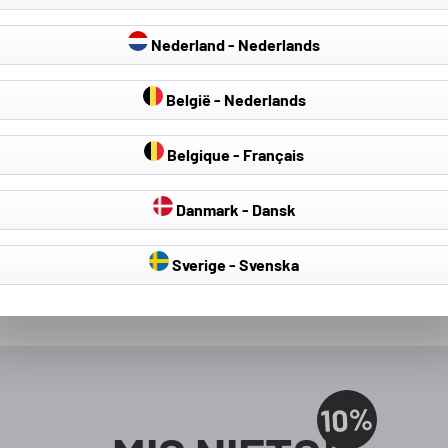
Nederland - Nederlands
hagelschermhoezen
Auto Afdekzeilen
kofferrui
België - Nederlands
Belgique - Français
Danmark - Dansk
Sverige - Svenska
10%