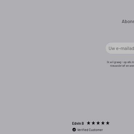
Abonn
Ik wil graag - op elk
nieuwsbrief en wor
Edvin B
Verified Customer