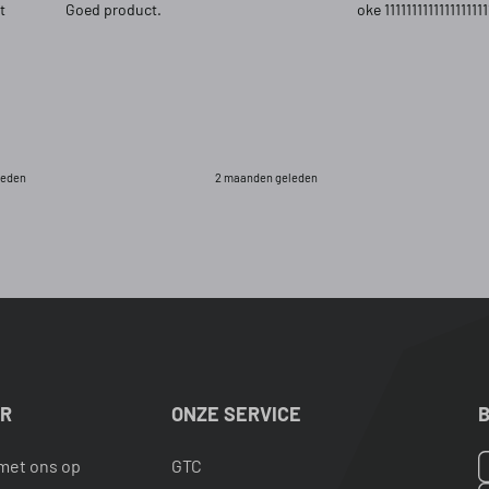
t
Goed product.
oke 1111111111111111111
leden
2 maanden geleden
ER
ONZE SERVICE
B
met ons op
GTC