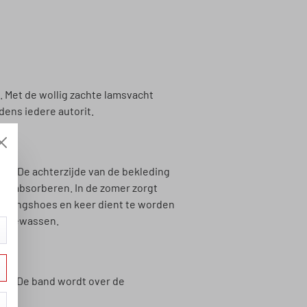
. Met de wollig zachte lamsvacht
dens iedere autorit.
m. De achterzijde van de bekleding
ht absorberen. In de zomer zorgt
kledingshoes en keer dient te worden
en gewassen.
gd. De band wordt over de