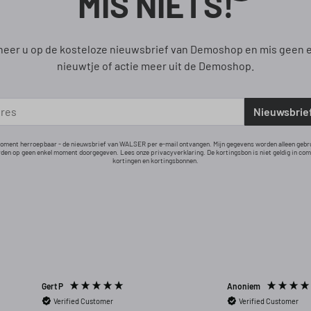
MIS NIETS!
eer u op de kosteloze nieuwsbrief van Demoshop en mis geen 
nieuwtje of actie meer uit de Demoshop.
Nieuwsbrie
 moment herroepbaar - de nieuwsbrief van WALSER per e-mail ontvangen. Mijn gegevens worden alleen gebr
den op geen enkel moment doorgegeven. Lees onze privacyverklaring. De kortingsbon is niet geldig in co
kortingen en kortingsbonnen.
Gert P
Anoniem
Verified Customer
Verified Customer