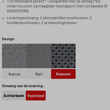
TÜV Rheinland getest* - compatibel met zij-airbag (*zie
onder tuv.com, opvraagbaar testrapport met Certipedia-ID
0000026199)
Leveringsomvang: 2 afzonderlijke stoelhoezen, 2
hoofdsteunhoezen, 2 armleuninghoezen
Selecteer
Design:
Aversa
Bari
Robusto
(Deze optie is momenteel niet beschikbaar.)
(Deze optie is momenteel niet beschikbaar.)
Aversa
Bari
Robusto
Selecteer
Omvang van de levering :
Achterbank
Voorstoel