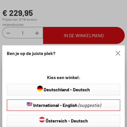
€ 229,95
Normale prijs:
Prijzen incl. BTW en excl.
verzendkosten
Producthoeveelheid: Voer de gewenste hoeveel
IN DE WINKELMAND
Ben je op de juiste plek?
Gratis verzending vanaf 100 €
Kies een winkel:
Beschikbaar, levertijd: 2-3
Productnummer:
Deutschland - Deutsch
werkdagen
38455
International - English
(suggestie)
Loading...
Österreich - Deutsch