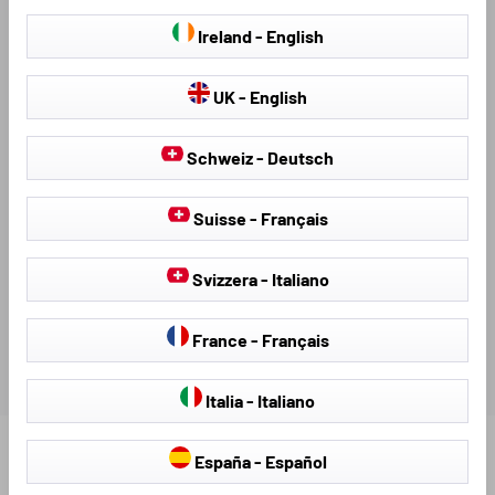
BESCHRIJVING
Ireland - English
UK - English
VIDEO-INSTRUCTIE
Schweiz - Deutsch
BESCHIKBARE DOWNLOADS
Suisse - Français
BEOORDELINGEN
Svizzera - Italiano
France - Français
Italia - Italiano
España - Español
Ontdek meer producten voor uw voertuig: