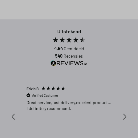
Uitstekend
4,54
Gemiddeld
540
Recensies
Edvin B
Gert P
Verified Customer
Verifi
Great service,fast delivery,excelent product…
Goed pr
I definitely recommend.