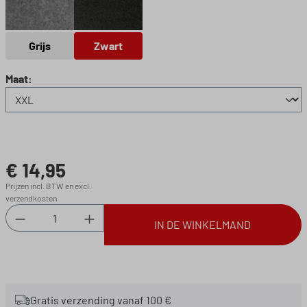
Grijs
Zwart
Grijs
Zwart
Selecteer
Maat:
€ 14,95
Normale prijs:
Prijzen incl. BTW en excl.
verzendkosten
Producthoeveelheid: Voer de gewenste hoeveel
IN DE WINKELMAND
Gratis verzending vanaf 100 €