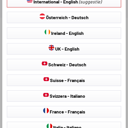
International - English
(suggestie)
Österreich - Deutsch
Ontdek meer producten voor uw voertuig:
Ireland - English
UK - English
Schweiz - Deutsch
Suisse - Français
Svizzera - Italiano
Stoelhoezen &
hagelschermhoezen
Stoelbekleding
France - Français
Italia - Italiano