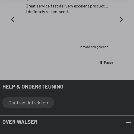
Great service,fast delivery,excelent product…
Goed pr
I definitely recommend.
2 maanden geleden
Pauze
HELP & ONDERSTEUNING
Contract intrekken
OVER WALSER