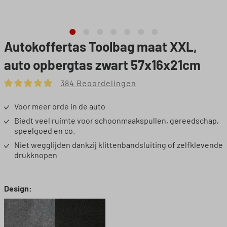
Autokoffertas Toolbag maat XXL,
auto opbergtas zwart 57x16x21cm
384 Beoordelingen
Gemiddelde waardering van 4.9 van 5 sterren
Voor meer orde in de auto
Biedt veel ruimte voor schoonmaakspullen, gereedschap,
speelgoed en co.
Niet wegglijden dankzij klittenbandsluiting of zelfklevende
drukknopen
Selecteer
Design: