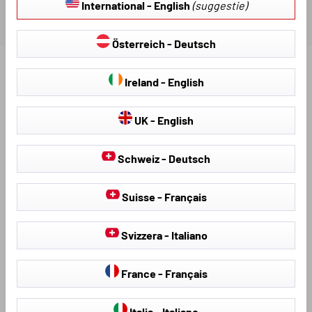
International - English
(suggestie)
Österreich - Deutsch
Ontdek meer producten voor uw voertuig:
Ireland - English
UK - English
Schweiz - Deutsch
Suisse - Français
Svizzera - Italiano
Stoelhoezen &
hagelschermhoezen
Stoelbekleding
France - Français
Italia - Italiano