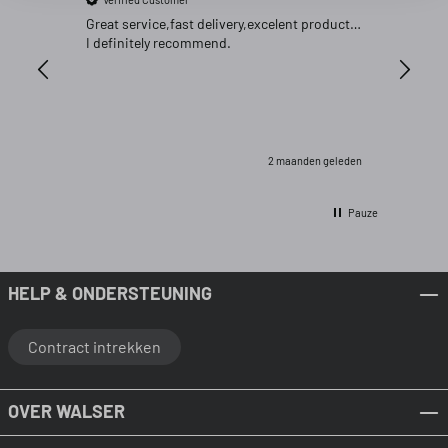
Great service,fast delivery,excelent product…
Goed pr
I definitely recommend.
2 maanden geleden
Pauze
HELP & ONDERSTEUNING
Contract intrekken
OVER WALSER