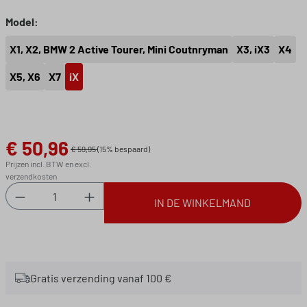
Selecteer
Model:
X1, X2, BMW 2 Active Tourer, Mini Coutnryman
X3, iX3
X4
X5, X6
X7
iX
€ 50,96
Verkoopprijs:
€ 59,95
(15% bespaard)
Prijzen incl. BTW en excl.
verzendkosten
Producthoeveelheid: Voer de gewenste hoeveel
IN DE WINKELMAND
Gratis verzending vanaf 100 €