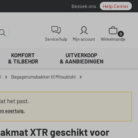
Bezoek ons
Help Center
Winkelwagentje be
0
Service/hulp
Mijn account
Winkelmandje
KOMFORT
UITVERKOOP
& TILBEHØR
& AANBIEDINGEN
l
Bagagerumsbakker til Mitsubishi
at het past.
en voertuig.
bakmat XTR geschikt voor