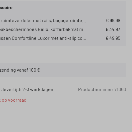
ssoire
Bagageruimteverdeler met rails, bagageruimtehouder, bagageruimtevak, opbergvak voor matten zwart/zilver
€ 99,98
Kofferbakbeschermhoes Bello, kofferbakmat met zijbescherming, universele kofferbakbescherming, hondenbescherming voor de auto, waterafstotende kofferbakmat 13626 Model:: Bello
€ 34,97
Stoelkussen Comfortline Luxor met anti-slip coating voorstoel met zijvlakbescherming Omvang van de levering :: Voorstoel incl. zijsteunbescherming
€ 49,95
rzending vanaf 100 €
 levertijd: 2-3 werkdagen
Productnummer:
71060
2 op voorraad