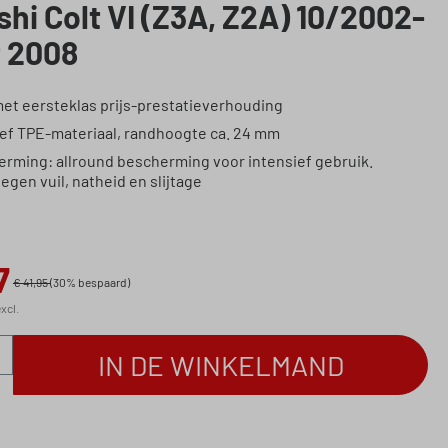
shi Colt VI (Z3A, Z2A) 10/2002-
t 2008
met eersteklas prijs-prestatieverhouding
ief TPE-materiaal, randhoogte ca. 24 mm
erming: allround bescherming voor intensief gebruik.
gen vuil, natheid en slijtage
7
€ 41,95
(30% bespaard)
xcl.
eveelheid: Voer de gewenste hoeveelheid in
IN DE WINKELMAND