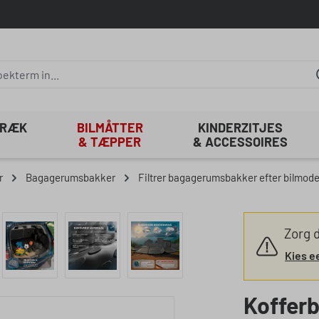
TRÆK
BILMÅTTER
KINDERZITJES
& TÆPPER
& ACCESSOIRES
r
Bagagerumsbakker
Filtrer bagagerumsbakker efter bilmode
Zorg d
Kies e
Koffer