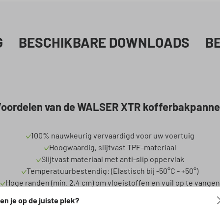
G
BESCHIKBARE DOWNLOADS
B
oordelen van de WALSER XTR kofferbakpann
100% nauwkeurig vervaardigd voor uw voertuig
Hoogwaardig, slijtvast TPE-materiaal
Slijtvast materiaal met anti-slip oppervlak
Temperatuurbestendig: (Elastisch bij -50°C - +50°)
Hoge randen (min. 2,4 cm) om vloeistoffen en vuil op te vangen
Zeer gemakkelijk schoon te maken & hoge kwaliteit materiaal
en je op de juiste plek?