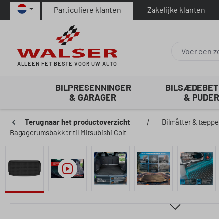
Particuliere klanten
Zakelijke klanten
naar de hoofdinhoud
Ga naar de zoekopdracht
Ga naar de hoofdnavigatie
ALLEEN HET BESTE VOOR UW AUTO
BILPRESENNINGER
BILSÆDEBE
& GARAGER
& PUDER
Terug naar het productoverzicht
|
Bilmåtter & tæppe
Bagagerumsbakker til Mitsubishi Colt
Afbeeldingengalerij overslaan