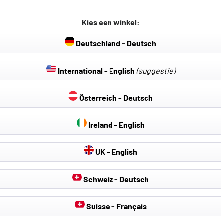
en:
), 10/2002-12/2012
Kies een winkel:
Deutschland - Deutsch
International - English
(suggestie)
jk om de laadvloer in de kofferruimte verschillend te positioner
ak voor de bovenste laadvloer resp. de laadvloer in de bovenste
Österreich - Deutsch
Ireland - English
UK - English
Schweiz - Deutsch
Suisse - Français