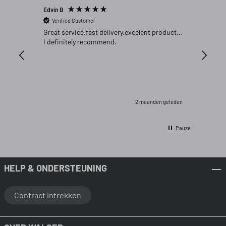
Edvin B
Gert P
Verified Customer
Verifi
Great service,fast delivery,excelent product…
Goed pr
I definitely recommend.
2 maanden geleden
Pauze
HELP & ONDERSTEUNING
Contract intrekken