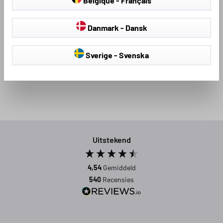
Belgique - Français
Danmark - Dansk
Loading...
Sverige - Svenska
Uitstekend
4,54
Gemiddeld
540
Recensies