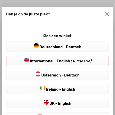
Gratis verzending vanaf 100 €
Ben je op de juiste plek?
Beschikbaar, levertijd: 2-3
Productnummer:
werkdagen
80183
Kies een winkel:
Deutschland - Deutsch
Loading...
International - English
(suggestie)
BESCHRIJVING
Österreich - Deutsch
BESCHIKBARE DOWNLOADS
Ireland - English
UK - English
BEOORDELINGEN