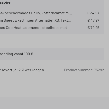
ssoire
Kofferbakbeschermhoes Bello, kofferbakmat met zijbescherming, universele kofferbakbescherming, hondenbescherming voor de auto, waterafstotende kofferbakmat 13626 Model:: Bello
€ 34,97
Premium Sneeuwkettingen Alternatief XS, Textiel Sneeuwkettingen gehomologeerd volgens EU-norm 16662-1, Sneeuwkousen Set van 2 wit Maat:: XS
€ 47,97
Stoelhoes CoolHeat, ademende stoelhoes met koel- en massagefunctie, 1 stuk
€ 79,96
rzending vanaf 100 €
 levertijd: 2-3 werkdagen
Productnummer:
75292