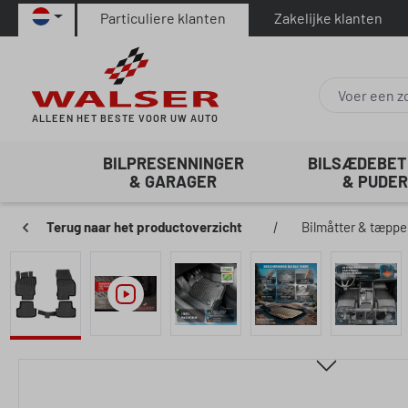
Particuliere klanten
Zakelijke klanten
naar de hoofdinhoud
Ga naar de zoekopdracht
Ga naar de hoofdnavigatie
ALLEEN HET BESTE VOOR UW AUTO
BILPRESENNINGER
BILSÆDEBE
& GARAGER
& PUDER
Terug naar het productoverzicht
|
Bilmåtter & tæppe
Afbeeldingengalerij overslaan