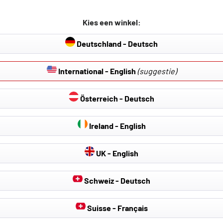
r een van de voorstoelen verhoogd is (bv. voor subwoofer, audio
Kies een winkel:
Deutschland - Deutsch
International - English
(suggestie)
Österreich - Deutsch
Ireland - English
UK - English
Schweiz - Deutsch
Suisse - Français