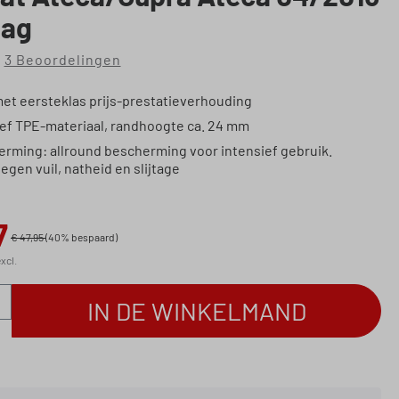
aag
3 Beoordelingen
rdering van 5 van 5 sterren
met eersteklas prijs-prestatieverhouding
ief TPE-materiaal, randhoogte ca. 24 mm
erming: allround bescherming voor intensief gebruik.
gen vuil, natheid en slijtage
7
€ 47,95
(40% bespaard)
xcl.
eveelheid: Voer de gewenste hoeveelheid in
IN DE WINKELMAND