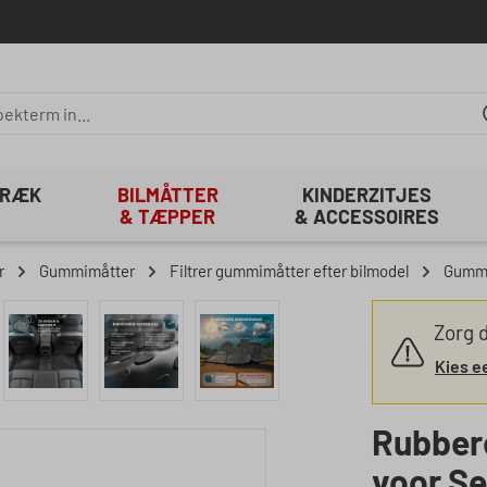
TRÆK
BILMÅTTER
KINDERZITJES
& TÆPPER
& ACCESSOIRES
r
Gummimåtter
Filtrer gummimåtter efter bilmodel
Gummi
Zorg d
Kies e
Rubber
voor S