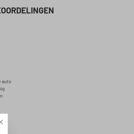
EOORDELINGEN
w auto
uig
en