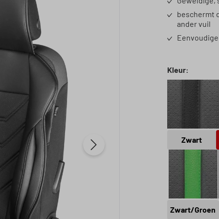
Geweldige, 
beschermt d
ander vuil
Eenvoudige 
Selecteer
Kleur:
Zwart
Zwart
Zwart/
Zwart/Groen