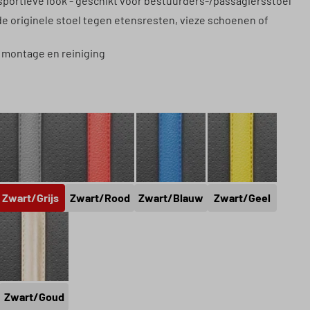
sportieve look - geschikt voor bestuurders-/passagiersstoel
e originele stoel tegen etensresten, vieze schoenen of
montage en reiniging
Zwart/Grijs
Zwart/Rood
Zwart/Blauw
Zwart/Geel
Zwart/Grijs
Zwart/Rood
Zwart/Blauw
Zwart/Geel
Groen
Zwart/Goud
Zwart/Goud