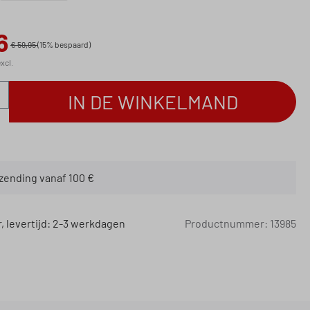
6
€ 59,95
(15% bespaard)
xcl.
eveelheid: Voer de gewenste hoeveelheid in
IN DE WINKELMAND
rzending vanaf 100 €
 levertijd: 2-3 werkdagen
Productnummer:
13985