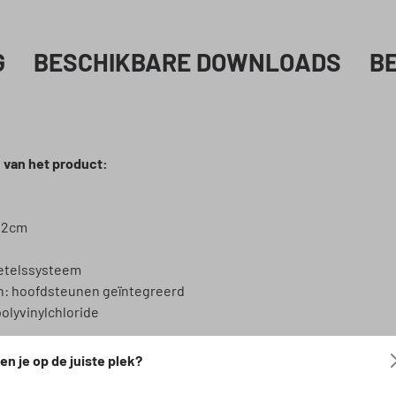
G
BESCHIKBARE DOWNLOADS
B
 van het product:
1,2cm
etelssysteem
: hoofdsteunen geïntegreerd
olyvinylchloride
de stoelverwarming
en je op de juiste plek?