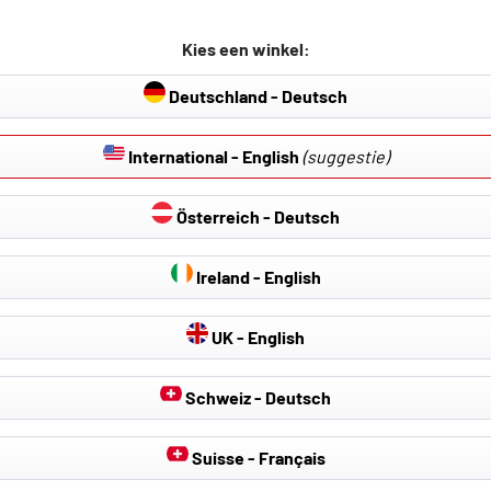
or dit product:
 normale en sportstoelen (niet voor standaard RECARO-sportstoe
Kies een winkel:
Deutschland - Deutsch
International - English
(suggestie)
Österreich - Deutsch
Ireland - English
UK - English
Schweiz - Deutsch
Suisse - Français