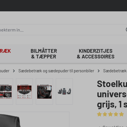
TRÆK
BILMÅTTER
KINDERZITJES
& TÆPPER
& ACCESSOIRES
puder
Sædebetræk og sædepuder til personbiler
Sædebetræk 
Stoelku
univers
grijs, 1
Gemiddelde waa