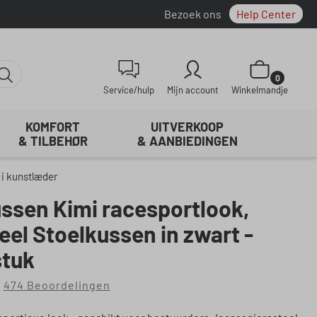
Bezoek ons
Help Center
Winkelwagentje be
0
Service/hulp
Mijn account
Winkelmandje
KOMFORT
UITVERKOOP
& TILBEHØR
& AANBIEDINGEN
i kunstlæder
ssen Kimi racesportlook,
eel Stoelkussen in zwart -
 stuk
474 Beoordelingen
rdering van 4.89 van 5 sterren