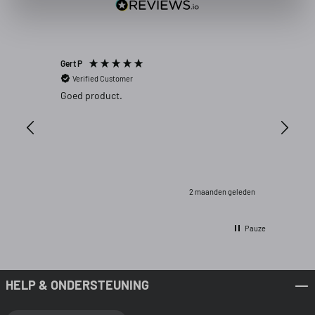
Gert P
Anoniem
Verified Customer
Verifi
product…
Goed product.
oke 11111
en geleden
2 maanden geleden
Pauze
HELP & ONDERSTEUNING