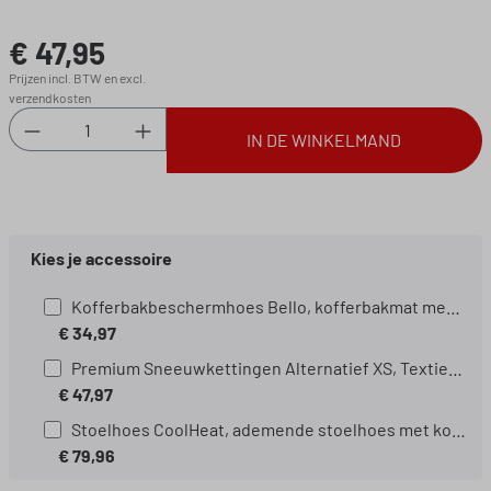
€ 47,95
Normale prijs:
Prijzen incl. BTW en excl.
verzendkosten
Producthoeveelheid: Voer de gewenste hoeveel
IN DE WINKELMAND
Kies je accessoire
Kofferbakbeschermhoes Bello, kofferbakmat met zijbescherming, universele kofferbakbescherming, hondenbescherming voor de auto, waterafstotende kofferbakmat 13626 Model:: Bello
€ 34,97
Premium Sneeuwkettingen Alternatief XS, Textiel Sneeuwkettingen gehomologeerd volgens EU-norm 16662-1, Sneeuwkousen Set van 2 wit Maat:: XS
€ 47,97
Stoelhoes CoolHeat, ademende stoelhoes met koel- en massagefunctie, 1 stuk
€ 79,96