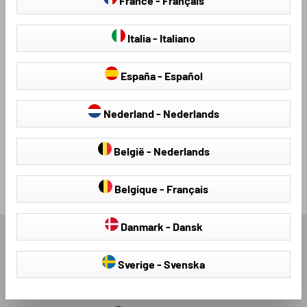
France - Français
Stoelhoezen &
hagelschermhoezen
Stoelbekleding
Italia - Italiano
España - Español
Loading...
Nederland - Nederlands
België - Nederlands
Belgique - Français
Danmark - Dansk
Uitstekend
Sverige - Svenska
4,54
Gemiddeld
540
Recensies