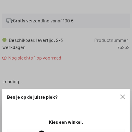
Gratis verzending vanaf 100 €
Beschikbaar, levertijd: 2-3
Productnummer:
werkdagen
75232
Nog slechts 1 op voorraad
Loading...
Ben je op de juiste plek?
BESCHRIJVING
Kies een winkel:
BESCHIKBARE DOWNLOADS