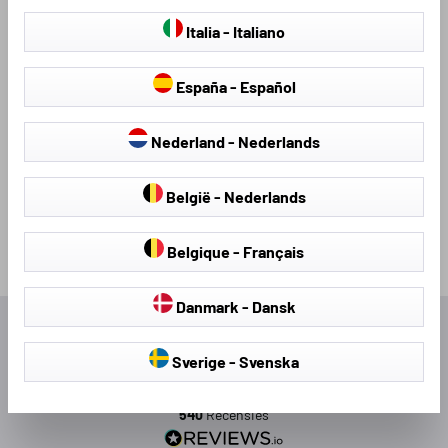
Stoelhoezen &
hagelschermhoezen
Stoelbekleding
Italia - Italiano
España - Español
Nederland - Nederlands
Loading...
België - Nederlands
Belgique - Français
Danmark - Dansk
Uitstekend
Sverige - Svenska
4,54
Gemiddeld
540
Recensies