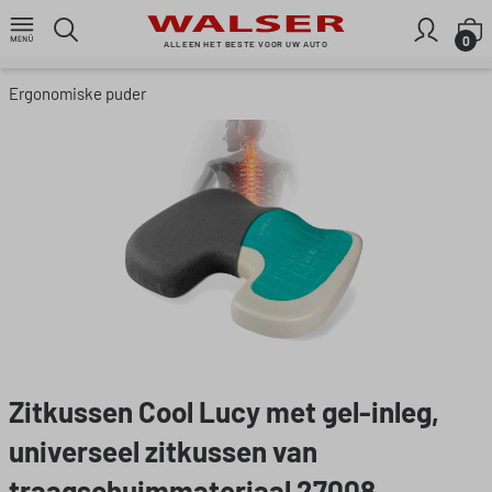
Ga naar de hoofdinhoud
W
0
ALLEEN HET BESTE VOOR UW AUTO
Ergonomiske puder
Afbeeldingengalerij overslaan
Zitkussen Cool Lucy met gel-inleg,
universeel zitkussen van
traagschuimmateriaal 27008