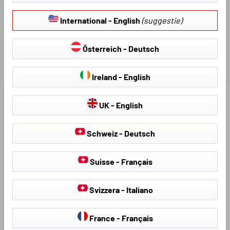
BEOORDELINGEN
International - English
(suggestie)
Österreich - Deutsch
Ireland - English
UK - English
Ontdek meer producten voor uw voertuig:
Schweiz - Deutsch
Suisse - Français
Svizzera - Italiano
France - Français