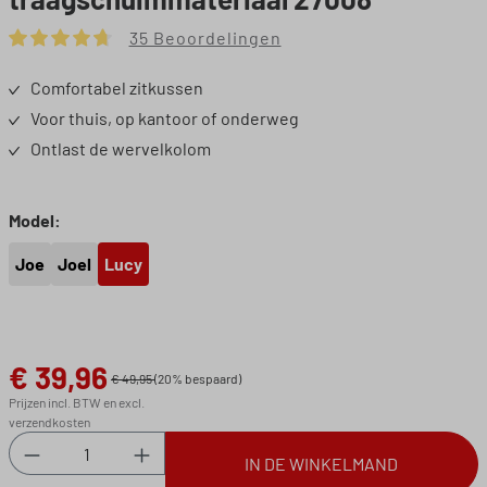
35 Beoordelingen
Gemiddelde waardering van 4.83 van 5 sterren
Comfortabel zitkussen
Voor thuis, op kantoor of onderweg
Ontlast de wervelkolom
Selecteer
Model:
Joe
Joel
Lucy
€ 39,96
Verkoopprijs:
€ 49,95
(20% bespaard)
Prijzen incl. BTW en excl.
verzendkosten
Producthoeveelheid: Voer de gewenste hoeveel
IN DE WINKELMAND