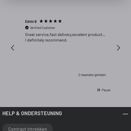
Edvin B
Gert P
Verified Customer
Verifi
Great service,fast delivery,excelent product…
Goed pr
I definitely recommend.
2 maanden geleden
Pauze
HELP & ONDERSTEUNING
Contract intrekken