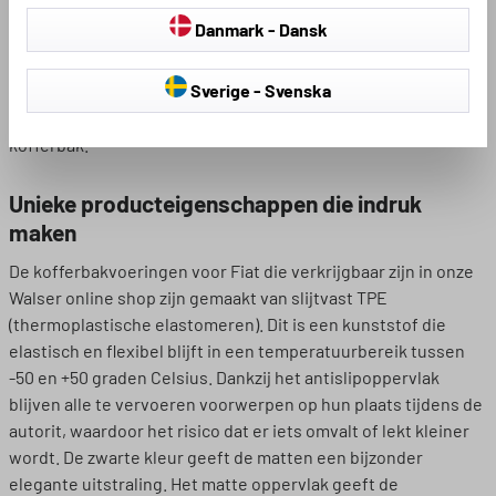
de ergernis van het vieze interieur groot, net als de
Danmark - Dansk
schoonmaakinspanning. De perfect passende
kofferbakbakken voor je Fiat uit de Walser online shop bieden
Sverige - Svenska
hiervoor een ideale oplossing. Ze passen perfect in je auto
zodat vuil en vocht geen probleem meer zijn voor de
kofferbak.
Unieke producteigenschappen die indruk
maken
De kofferbakvoeringen voor Fiat die verkrijgbaar zijn in onze
Walser online shop zijn gemaakt van slijtvast TPE
(thermoplastische elastomeren). Dit is een kunststof die
elastisch en flexibel blijft in een temperatuurbereik tussen
-50 en +50 graden Celsius. Dankzij het antislipoppervlak
blijven alle te vervoeren voorwerpen op hun plaats tijdens de
autorit, waardoor het risico dat er iets omvalt of lekt kleiner
wordt. De zwarte kleur geeft de matten een bijzonder
elegante uitstraling. Het matte oppervlak geeft de