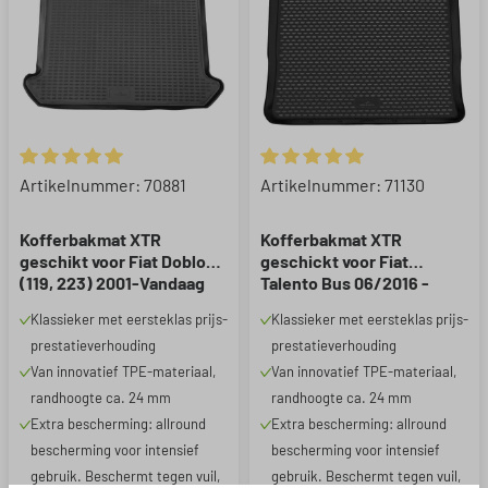
Gemiddelde waardering van 5 van 5 sterren
Gemiddelde waardering van 5 
Artikelnummer: 70881
Artikelnummer: 71130
Kofferbakmat XTR
Kofferbakmat XTR
geschikt voor Fiat Doblo
geschickt voor Fiat
(119, 223) 2001-Vandaag
Talento Bus 06/2016 -
Vandaag, Renault Trafic III
Klassieker met eersteklas prijs-
Klassieker met eersteklas prijs-
Bus 05/2014 - Vandaag,
prestatieverhouding
prestatieverhouding
lange mat
Van innovatief TPE-materiaal,
Van innovatief TPE-materiaal,
randhoogte ca. 24 mm
randhoogte ca. 24 mm
Extra bescherming: allround
Extra bescherming: allround
bescherming voor intensief
bescherming voor intensief
gebruik. Beschermt tegen vuil,
gebruik. Beschermt tegen vuil,