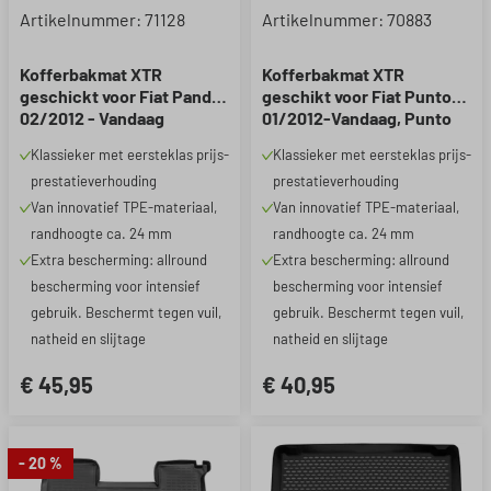
Gemiddelde waardering van 5 
Artikelnummer: 71128
Artikelnummer: 70883
Kofferbakmat XTR
Kofferbakmat XTR
geschickt voor Fiat Panda
geschikt voor Fiat Punto
02/2012 - Vandaag
01/2012-Vandaag, Punto
Evo 07/2008-Vandaag,
Klassieker met eersteklas prijs-
Klassieker met eersteklas prijs-
Grande Punto 06/2005-
prestatieverhouding
prestatieverhouding
Vandaag
Van innovatief TPE-materiaal,
Van innovatief TPE-materiaal,
randhoogte ca. 24 mm
randhoogte ca. 24 mm
Extra bescherming: allround
Extra bescherming: allround
bescherming voor intensief
bescherming voor intensief
gebruik. Beschermt tegen vuil,
gebruik. Beschermt tegen vuil,
natheid en slijtage
natheid en slijtage
€ 45,95
€ 40,95
- 20 %