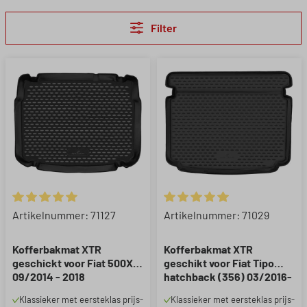
Filter
Gemiddelde waardering van 5 van 5 sterren
Gemiddelde waardering van 5 
Artikelnummer: 71127
Artikelnummer: 71029
Kofferbakmat XTR
Kofferbakmat XTR
geschickt voor Fiat 500X
geschikt voor Fiat Tipo
09/2014 - 2018
hatchback (356) 03/2016-
Vandaag
Klassieker met eersteklas prijs-
Klassieker met eersteklas prijs-