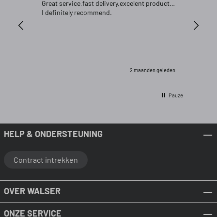
Great service,fast delivery,excelent product…
Goed pr
I definitely recommend.
2 maanden geleden
Pauze
HELP & ONDERSTEUNING
Contract intrekken
OVER WALSER
ONZE SERVICE