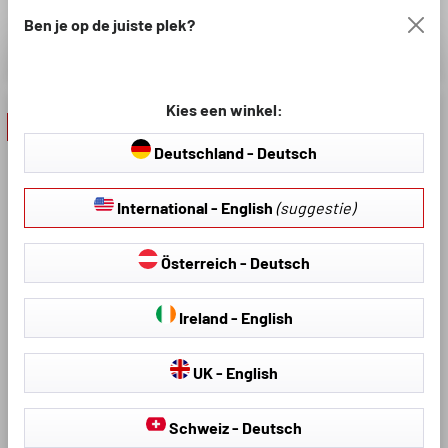
natheid en slijtage
natheid en slijtage
Ben je op de juiste plek?
€ 34,36
€ 51,95
€ 42,95
Kies een winkel:
- 30 %
Deutschland - Deutsch
International - English
(suggestie)
Österreich - Deutsch
Ireland - English
Artikelnummer: 70880
Artikelnummer: 71264
Kofferbakmat XTR
Kofferbakmat XTR
UK - English
geschikt voor Fiat Bravo II
geschikt voor Fiat Grande
(198) 2006-12/2016
Panda (325) 10/2024-
Schweiz - Deutsch
Vandaag, Elektrische
Klassieker met eersteklas prijs-
Klassieker met eersteklas prijs-