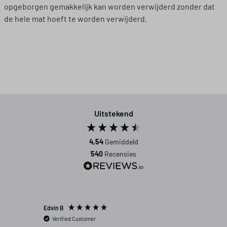
opgeborgen gemakkelijk kan worden verwijderd zonder dat
de hele mat hoeft te worden verwijderd.
Uitstekend
4,54
Gemiddeld
540
Recensies
Edvin B
Gert P
Verified Customer
Verifi