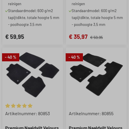
reinigen
reinigen
Standaardmodel: 600 g/m2
Standaardmodel: 600 g/m2
tapijtdikte, totale hoogte 5 mm
tapijtdikte, totale hoogte 5 mm
- poolhoogte 3,5 mm
- poolhoogte 3,5 mm
€ 59,95
€ 35,97
€ 59,95
- 40 %
- 40 %
Gemiddelde waardering van 5 van 5 sterren
Artikelnummer: 80853
Artikelnummer: 80855
Premium Naaldvilt Velours
Premium Naaldvilt Velours