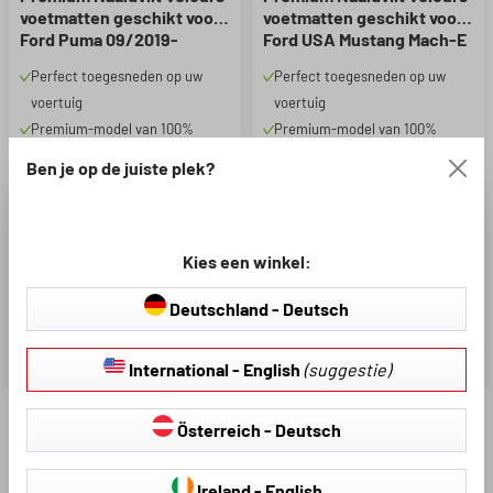
voetmatten geschikt voor
voetmatten geschikt voor
Ford Puma 09/2019-
Ford USA Mustang Mach-E
Vandaag
07/2020-Vandaag
Perfect toegesneden op uw
Perfect toegesneden op uw
voertuig
voertuig
Premium-model van 100%
Premium-model van 100%
polypropyleen: textielstructuur
polypropyleen: textielstructuur
Ben je op de juiste plek?
in luxe stijl, extreem zacht
in luxe stijl, extreem zacht
oppervlak en eenvoudig te
oppervlak en eenvoudig te
reinigen
reinigen
Kies een winkel:
Standaardmodel: 600 g/m2
Standaardmodel: 600 g/m2
tapijtdikte, totale hoogte 5 mm
tapijtdikte, totale hoogte 5 mm
Deutschland - Deutsch
- poolhoogte 3,5 mm
- poolhoogte 3,5 mm
€ 35,97
€ 35,97
€ 59,95
€ 59,95
International - English
(suggestie)
Österreich - Deutsch
Ford stelt zijn klanten al sinds 1903 tevreden en bouwt
voertuigen voor elke levensstijl. Met een uitgebreide
Ireland - English