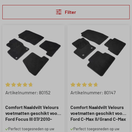
Filter
Gemiddelde waardering van 4.82 van 5 sterren
Gemiddelde waardering van 4.
Artikelnummer: 80152
Artikelnummer: 80147
Comfort Naaldvilt Velours
Comfort Naaldvilt Velours
voetmatten geschikt voor
voetmatten geschikt voor
Ford Focus III 07/2010-
Ford C-Max II/Grand C-Max
Vandaag
2015-2019
Perfect toegesneden op uw
Perfect toegesneden op uw