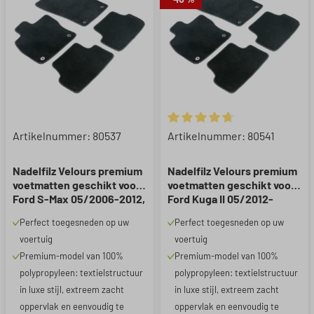
Gemiddelde waardering van 4.
Artikelnummer: 80537
Artikelnummer: 80541
Nadelfilz Velours premium
Nadelfilz Velours premium
voetmatten geschikt voor
voetmatten geschikt voor
Ford S-Max 05/2006-2012,
Ford Kuga II 05/2012-
Galaxy II 05/2006-06/2012
Vandaag
Perfect toegesneden op uw
Perfect toegesneden op uw
voertuig
voertuig
Premium-model van 100%
Premium-model van 100%
polypropyleen: textielstructuur
polypropyleen: textielstructuur
in luxe stijl, extreem zacht
in luxe stijl, extreem zacht
oppervlak en eenvoudig te
oppervlak en eenvoudig te