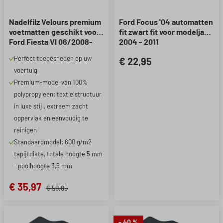
Nadelfilz Velours premium
Ford Focus '04 automatten
voetmatten geschikt voor
fit zwart fit voor modeljaar
Ford Fiesta VI 06/2008-
2004 - 2011
2017
Perfect toegesneden op uw
€ 22,95
voertuig
Premium-model van 100%
polypropyleen: textielstructuur
in luxe stijl, extreem zacht
oppervlak en eenvoudig te
reinigen
Standaardmodel: 600 g/m2
tapijtdikte, totale hoogte 5 mm
- poolhoogte 3,5 mm
€ 35,97
€ 59,95
- 40 %