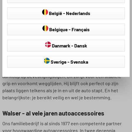
ligt, zullen de matten er snel versleten en versleten uitzien.
Het doel is om de vloer van je auto voor lange tijd te
België - Nederlands
beschermen. Naast visuele voordelen mogen ook
veiligheidsaspecten niet worden verwaarloosd. Vloermatten
Belgique - Français
dienen alleen om de vloer van de auto te beschermen?
Verkeerd idee! Ze zorgen ook voor een stabiele ondergrond.
Danmark - Dansk
Maar dat doen ze alleen als de matten niet wegglijden. Tijdens
het rijden moet de vloermat stevig op zijn plaats liggen en
Sverige - Svenska
niet onder je rempedaal wegglijden. De mat kan je rempedaal
blokkeren en een succesvolle noodstop verhinderen. Let bij
aankoop op bevestigingsogen. Dit zorgt voor een stabiele
grip en voorkomt wegglijden. Hij blijft ook perfect op zijn
plaats liggen telkens als je in en uit de auto stapt. En het
belangrijkste: je bereikt veilig en wel je bestemming.
Walser - al vele jaren autoaccessoires
Ons familiebedrijf is al sinds 1977 een competente partner
voor hoogwaardige autoaccessoires. In twee decennia