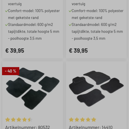
voertuig
voertuig
Comfort-model: 100% polyester
Comfort-model: 100% polyester
met geketste rand
met geketste rand
Standaardmodel: 600 g/m2
Standaardmodel: 600 g/m2
tapijtdikte, totale hoogte 5 mm
tapijtdikte, totale hoogte 5 mm
- poolhoogte 3,5 mm
- poolhoogte 3,5 mm
€ 39,95
€ 39,95
- 40 %
Gemiddelde waardering van 4.5 van 5 sterren
Gemiddelde waardering van 4.
Artikelnummer: 80532
Artikelnummer: 14410