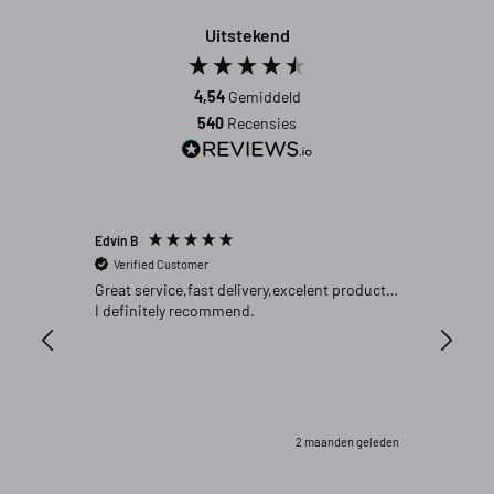
Uitstekend
4,54
Gemiddeld
540
Recensies
Edvin B
Gert P
Verified Customer
Verifi
Great service,fast delivery,excelent product…
Goed pr
I definitely recommend.
2 maanden geleden