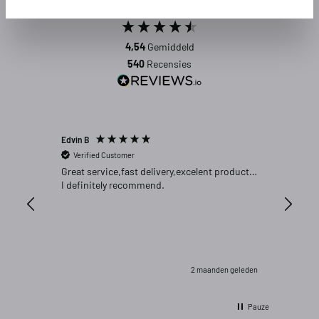
Uitstekend
4,54
Gemiddeld
540
Recensies
Edvin B
Gert P
Verified Customer
Verifi
Great service,fast delivery,excelent product…
Goed pr
I definitely recommend.
2 maanden geleden
Pauze