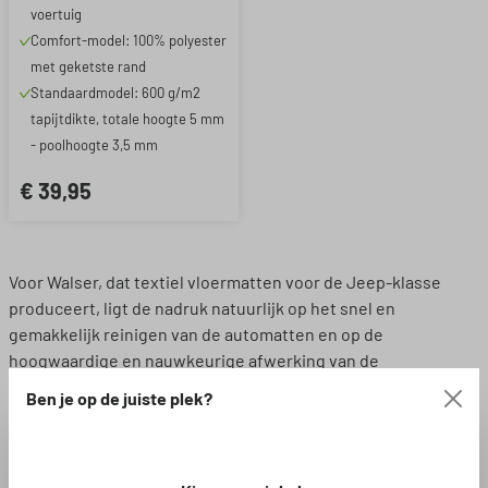
voertuig
Comfort-model: 100% polyester
met geketste rand
Standaardmodel: 600 g/m2
tapijtdikte, totale hoogte 5 mm
- poolhoogte 3,5 mm
€ 39,95
Voor Walser, dat textiel vloermatten voor de Jeep-klasse
produceert, ligt de nadruk natuurlijk op het snel en
gemakkelijk reinigen van de automatten en op de
hoogwaardige en nauwkeurige afwerking van de
vloermatten.
Ben je op de juiste plek?
Iedereen die een Jeep rijdt, moet niet vertrouwen op een
gemiddelde afwerking als het gaat om autoaccessoires. Je
moet vooral letten op de kwaliteit van de textielmatten. Als