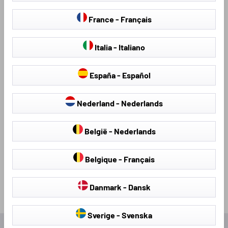
Vloermatten voor de Jeep Renegade
De vloermatten zijn getest en momenteel verkrijgbaar voor
France - Français
de Jeep Renegade. De 4-delige set bestaat uit twee
vloermatten voor de voorkant en twee voor de voetenruimte
Italia - Italiano
achter. Als het om exclusiviteit, kwaliteit en individualiteit
gaat, is er maar één naam: "Walser".
España - Español
Sinds 1977 is Walser de juiste partner voor voertuigverzorging
voor alle gangbare voertuigmodellen. Dit omvat stoelhoezen,
Nederland - Nederlands
vloermatten, rubberen matten en andere
verzorgingsproducten. Walser richt zich op kwaliteit en
België - Nederlands
service en staat daarvoor!
Belgique - Français
Danmark - Dansk
Sverige - Svenska