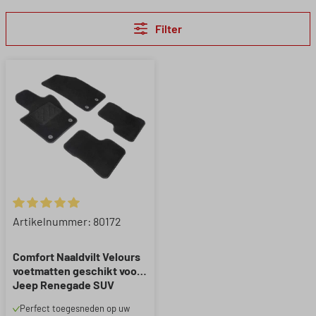
Filter
Gemiddelde waardering van 5 van 5 sterren
Artikelnummer: 80172
Comfort Naaldvilt Velours
voetmatten geschikt voor
Jeep Renegade SUV
07/2014-Vandaag
Perfect toegesneden op uw