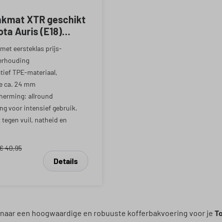
akmat XTR geschikt
ota Auris (E18)
- 12/2018
met eersteklas prijs-
erhouding
tief TPE-materiaal,
e ca. 24 mm
herming: allround
g voor intensief gebruik.
tegen vuil, natheid en
€ 40,95
Details
 naar een hoogwaardige en robuuste kofferbakvoering voor je
To