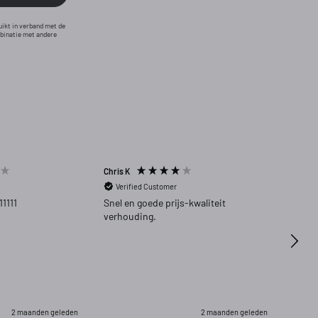
uikt in verband met de
mbinatie met andere
Chris K
Harm 
Verified Customer
Ver
11111
Snel en goede prijs-kwaliteit
Zeer 
verhouding.
2 maanden geleden
2 maanden geleden