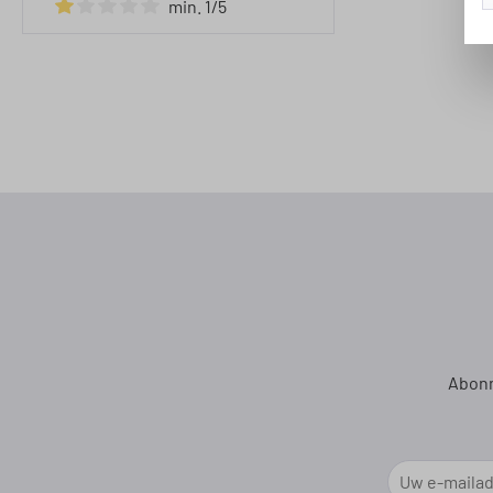
min. 1/5
Filter toevoegen: Minimale waardering van 1 van de 5 ste
Abonn