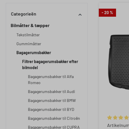
- 20 %
Categorieën
Bilmåtter & tæpper
Tekstilmåtter
Gummimåtter
Bagagerumsbakker
Filtrer bagagerumsbakker efter
bilmodel
Bagagerumsbakker til Alfa
Romeo
Bagagerumsbakker til Audi
Bagagerumsbakker til BMW
Bagagerumsbakker til BYD
Bagagerumsbakker til Citroën
Gemiddelde
Artikelnu
Bagagerumsbakker til CUPRA