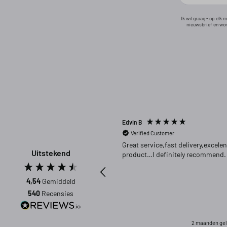
Ik wil graag - op elk
nieuwsbrief en wor
Edvin B
Verified Customer
Great service,fast delivery,excelen
Uitstekend
product…I definitely recommend.
4,54
Gemiddeld
540
Recensies
2 maanden ge