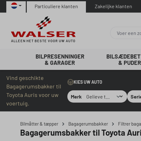
Particuliere klanten
Zakelijke klanten
naar de hoofdinhoud
Ga naar de zoekopdracht
Ga naar de hoofdnavigatie
ALLEEN HET BESTE VOOR UW AUTO
BILPRESENNINGER
BILSÆDEBE
& GARAGER
& PUDER
Vind geschikte
KIES UW AUTO
Bagagerumsbakker til
Toyota Auris voor uw
Merk
Seri
voertuig.
Bilmåtter & tæpper
Bagagerumsbakker
Filtrer bag
Bagagerumsbakker til Toyota Aur