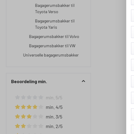
Bagagerumsbakker til
Toyota Verso
Bagagerumsbakker til
Toyota Yaris
Bagagerumsbakker til Volvo
Bagagerumsbakker til VW
Universelle bagagerumsbakker
Beoordeling min.
min. 5/5
Filter toevoegen: Minimale waardering van 5 van de 5 ste
min. 4/5
Filter toevoegen: Minimale waardering van 4 van de 5 ste
min. 3/5
Filter toevoegen: Minimale waardering van 3 van de 5 ste
min. 2/5
Filter toevoegen: Minimale waardering van 2 van de 5 ste