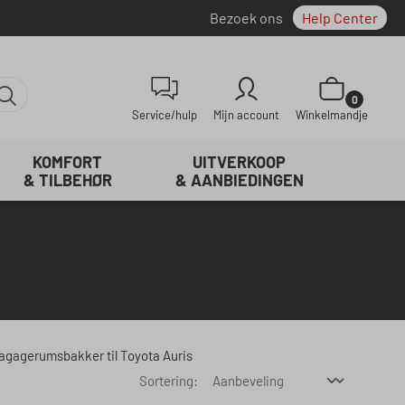
Bezoek ons
Help Center
Winkelwagentje be
0
Service/hulp
Mijn account
Winkelmandje
KOMFORT
UITVERKOOP
& TILBEHØR
& AANBIEDINGEN
agagerumsbakker til Toyota Auris
Sortering: