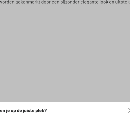
worden gekenmerkt door een bijzonder elegante look en uitste
en je op de juiste plek?