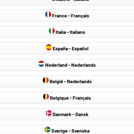
France - Français
Italia - Italiano
España - Español
Nederland - Nederlands
België - Nederlands
Belgique - Français
rren
Danmark - Dansk
rren
rren
Sverige - Svenska
rren