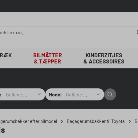
TRÆK
BILMÅTTER
KINDERZITJES
& TÆPPER
& ACCESSOIRES
e
Model
agerumsbakker efter bilmodel
Bagagerumsbakker til Toyota
B
is