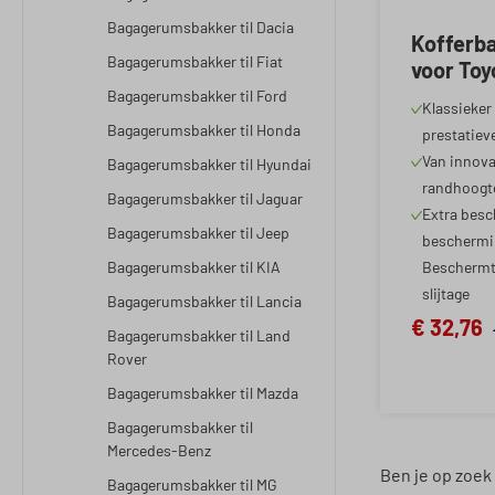
Bagagerumsbakker til Dacia
Kofferb
Bagagerumsbakker til Fiat
voor Toy
10/2012 
Bagagerumsbakker til Ford
Klassieker 
Bagagerumsbakker til Honda
prestatiev
Van innova
Bagagerumsbakker til Hyundai
randhoogt
Bagagerumsbakker til Jaguar
Extra besc
Bagagerumsbakker til Jeep
beschermin
Bagagerumsbakker til KIA
Beschermt 
slijtage
Bagagerumsbakker til Lancia
€ 32,76
Bagagerumsbakker til Land
Rover
Bagagerumsbakker til Mazda
Bagagerumsbakker til
Mercedes-Benz
Ben je op zoek
Bagagerumsbakker til MG