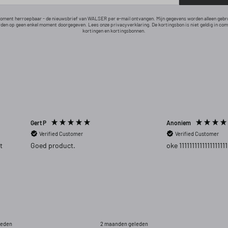
 moment herroepbaar - de nieuwsbrief van WALSER per e-mail ontvangen. Mijn gegevens worden alleen gebr
den op geen enkel moment doorgegeven. Lees onze privacyverklaring. De kortingsbon is niet geldig in co
kortingen en kortingsbonnen.
Gert P
Anoniem
Verified Customer
Verified Customer
t
Goed product.
oke 1111111111111111111
leden
2 maanden geleden