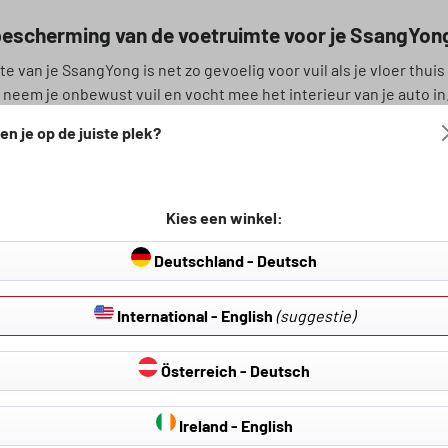
escherming van de voetruimte voor je SsangYon
 van je SsangYong is net zo gevoelig voor vuil als je vloer thuis
 neem je onbewust vuil en vocht mee het interieur van je auto i
wordt en zorg je ervoor dat je auto er goed uitziet. Tegelijkertij
en je op de juiste plek?
s voor verschillende SsangYong modellen tegen een bijzonder g
ge rubberen mattenset van Walser
Kies een winkel:
 slechts één rubberen mat, maar een complete rubberen mattens
aakt om perfect op jouw MG model te passen en bieden daarom 
Deutschland - Deutsch
lid van Trusted Shops en bieden je alleen producten van de hoogst
International - English
(suggestie)
maakte rubberen matten met ideale eigenschap
matten zijn gemaakt van SBR (styreen-butadieen rubber). Dit ma
Österreich - Deutsch
een lange levensduur. Je zult niet uitglijden op deze matten, wa
De onderkant van onze matten is ook voorzien van talrijke antisl
Ireland - English
o bijdragen aan je veiligheid.