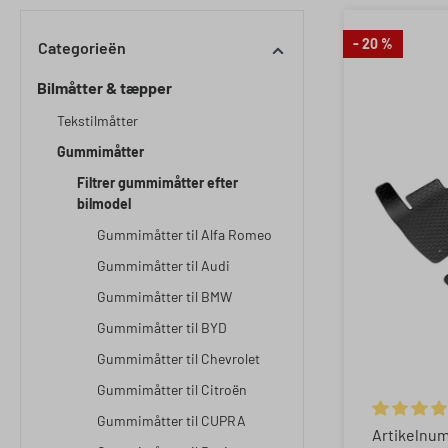
- 20 %
Categorieën
Bilmåtter & tæpper
Tekstilmåtter
Gummimåtter
Filtrer gummimåtter efter
bilmodel
Gummimåtter til Alfa Romeo
Gummimåtter til Audi
Gummimåtter til BMW
Gummimåtter til BYD
Gummimåtter til Chevrolet
Gummimåtter til Citroën
Gummimåtter til CUPRA
Gemiddelde
Artikelnu