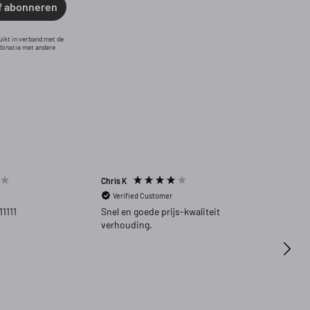
f abonneren
uikt in verband met de
mbinatie met andere
Chris K
Harm 
Verified Customer
Ver
11111
Snel en goede prijs-kwaliteit
Zeer 
verhouding.