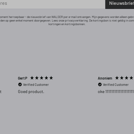
Nieuwsbrie
 moment herroepbaar - de nieuwsbrief van WALSER per e-mail ontvangen. Mijn gegevens worden alleen gebr
den op geen enkel moment doorgegeven. Lees onze privacyverklaring. De kortingsbon is niet geldig in co
kortingen en kortingsbonnen.
Gert P
Anoniem
Verified Customer
Verified Customer
t
Goed product.
oke 1111111111111111111