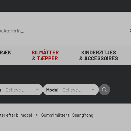
TRÆK
BILMÅTTER
KINDERZITJES
& TÆPPER
& ACCESSOIRES
e
Model
er efter bilmodel
Gummimåtter til SsangYong