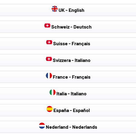
UK - English
Schweiz - Deutsch
Suisse - Français
Svizzera - Italiano
France - Français
Italia - Italiano
España - Español
rren
rren
Nederland - Nederlands
rren