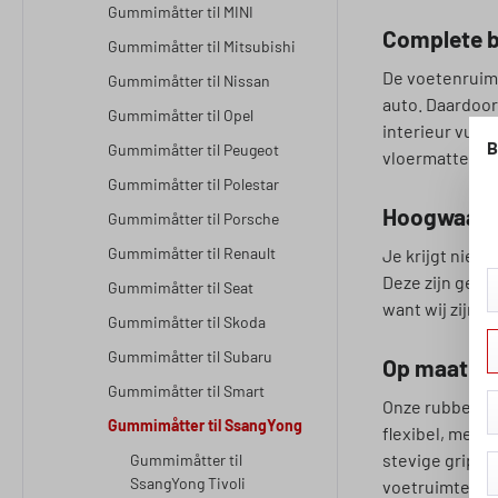
Gummimåtter til MINI
Complete b
Gummimåtter til Mitsubishi
De voetenruimte
Gummimåtter til Nissan
auto. Daardoor
Gummimåtter til Opel
interieur vuil 
B
Gummimåtter til Peugeot
vloermattenset
Gummimåtter til Polestar
Hoogwaardi
Gummimåtter til Porsche
Gummimåtter til Renault
Je krijgt niet
Deze zijn gem
Gummimåtter til Seat
want wij zijn 
Gummimåtter til Skoda
Gummimåtter til Subaru
Op maat ge
Gummimåtter til Smart
Onze rubberen 
Gummimåtter til SsangYong
flexibel, met 
stevige grip. 
Gummimåtter til
SsangYong Tivoli
voetruimte en z