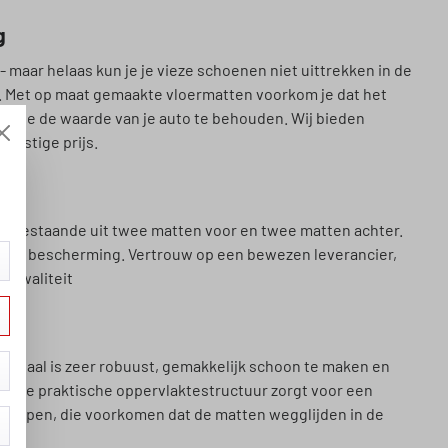
g
 - maar helaas kun je je vieze schoenen niet uittrekken in de
n. Met op maat gemaakte vloermatten voorkom je dat het
d help je de waarde van je auto te behouden. Wij bieden
unstige prijs.
et bestaande uit twee matten voor en twee matten achter.
100% bescherming. Vertrouw op een bewezen leverancier,
e kwaliteit
pen
teriaal is zeer robuust, gemakkelijk schoon te maken en
nt onze praktische oppervlaktestructuur zorgt voor een
ip noppen, die voorkomen dat de matten wegglijden in de