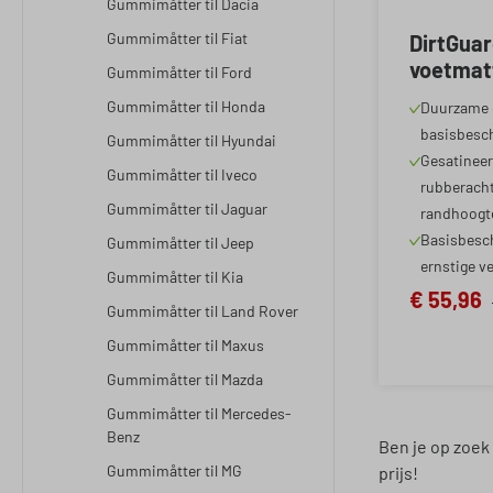
Gummimåtter til Dacia
Gummimåtter til Fiat
DirtGua
voetmat
Gummimåtter til Ford
SsangYon
Gummimåtter til Honda
Duurzame 
Vandaag,
basisbesc
Gummimåtter til Hyundai
06/2021
Gesatineer
Gummimåtter til Iveco
rubberacht
Gummimåtter til Jaguar
randhoogt
Basisbesc
Gummimåtter til Jeep
ernstige v
Gummimåtter til Kia
€ 55,96
Gummimåtter til Land Rover
Gummimåtter til Maxus
Gummimåtter til Mazda
Gummimåtter til Mercedes-
Benz
Ben je op zoek
Gummimåtter til MG
prijs!