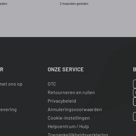
leden
2 maanden geleden
ER
ONZE SERVICE
B
met ons op
GTC
Retourneren en ruilen
Privacybeleid
levering
Annuleringsvoorwaarden
Cookie-instellingen
Helpcentrum / Hulp
Toegankelijkheidsverklaring