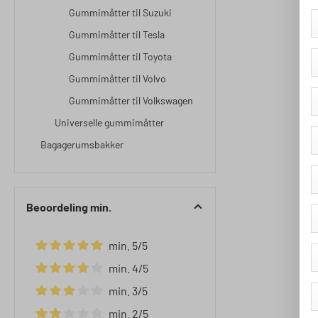
Gummimåtter til Suzuki
Gummimåtter til Tesla
Gummimåtter til Toyota
Gummimåtter til Volvo
Gummimåtter til Volkswagen
Universelle gummimåtter
Bagagerumsbakker
Beoordeling min.
min. 5/5
Filter toevoegen: Minimale waardering van 5 van de 5 ste
min. 4/5
Filter toevoegen: Minimale waardering van 4 van de 5 ste
min. 3/5
Filter toevoegen: Minimale waardering van 3 van de 5 ste
min. 2/5