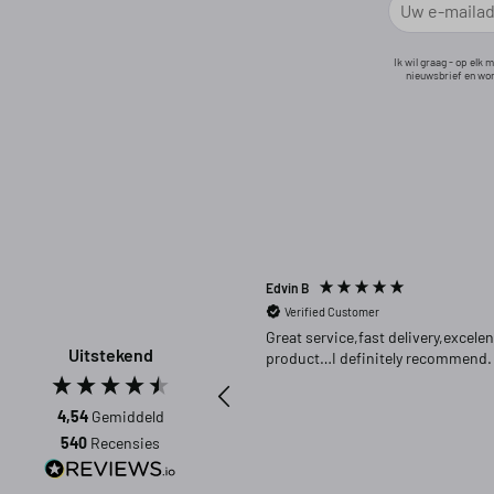
Ik wil graag - op elk
nieuwsbrief en wor
Edvin B
Verified Customer
Great service,fast delivery,excelen
Uitstekend
product…I definitely recommend.
4,54
Gemiddeld
540
Recensies