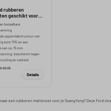
rd rubberen
ten geschikt voor
g Tivoli 01/2015-
en betaalbare
 Tivoli Grand
herming
-Vandaag
de oppervlakstructuur van
ig echt TPE en een
e van ca. 15 mm
herming: beschermt tegen
ervuiling en natheid
€ 69,95
Details
 naar een rubberen mattenset voor je SsangYong? Deze Ford vlo