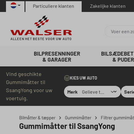
Particuliere klanten
Zakelijke klanten
naar de hoofdinhoud
Ga naar de zoekopdracht
Ga naar de hoofdnavigatie
ALLEEN HET BESTE VOOR UW AUTO
BILPRESENNINGER
BILSÆDEBE
& GARAGER
& PUDER
Vind geschikte
KIES UW AUTO
Gummimåtter til
SsangYong voor uw
Merk
Seri
voertuig.
Bilmåtter & tæpper
Gummimåtter
Filtrer gummimått
Gummimåtter til SsangYong