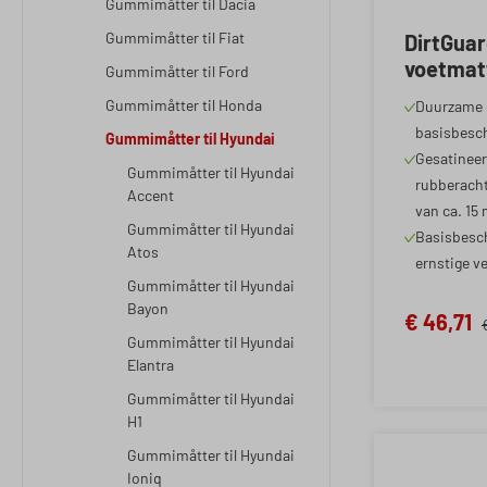
Gummimåtter til Dacia
Gummimåtter til Fiat
DirtGua
voetmat
Gummimåtter til Ford
Hyundai 
Gummimåtter til Honda
Duurzame 
2017-Van
basisbesc
Gummimåtter til Hyundai
2016-20
Gesatineer
Sportsw
Gummimåtter til Hyundai
rubberacht
Accent
2018-Va
van ca. 15
Gummimåtter til Hyundai
Basisbesc
Atos
ernstige v
Gummimåtter til Hyundai
Bayon
€ 46,71
Gummimåtter til Hyundai
Elantra
Gummimåtter til Hyundai
H1
Gummimåtter til Hyundai
Ioniq