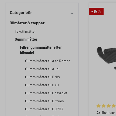
- 15 %
Categorieën
Bilmåtter & tæpper
Tekstilmåtter
Gummimåtter
Filtrer gummimåtter efter
bilmodel
Gummimåtter til Alfa Romeo
Gummimåtter til Audi
Gummimåtter til BMW
Gummimåtter til BYD
Gummimåtter til Chevrolet
Gummimåtter til Citroën
Gummimåtter til CUPRA
Gemiddelde
Artikelnu