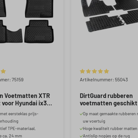
rren
rren
rren
 waardering van 5 van 5 sterren
Gemiddelde waardering van
mer: 75159
Artikelnummer: 55043
n Voetmatten XTR
DirtGuard rubberen
 voor Hyundai ix35
voetmatten geschikt
 ELH) 08/2009-
Hyundai Ioniq 5 (NE)
met eersteklas prijs-
Op maat gemaakte rubberen 
g
07/2020-2024
erhouding
uw voertuig
tief TPE-materiaal,
Hoge kwaliteit rubber matten
e ca. 24 mm
Antislip nopjes op de rug