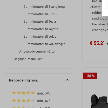
basisbesc
10/2020
Gummimåtter til SsangYong
Gesatineer
rubberacht
Gummimåtter til Suzuki
randhoogt
Gummimåtter til Tesla
Basisbesc
Gummimåtter til Toyota
ernstige v
Gummimåtter til Volvo
€ 55,21
Gummimåtter til Volkswagen
Universelle gummimåtter
Bagagerumsbakker
- 30 %
Beoordeling min.
min. 5/5
Filter toevoegen: Minimale waardering van 5 van de 5 ste
min. 4/5
Filter toevoegen: Minimale waardering van 4 van de 5 ste