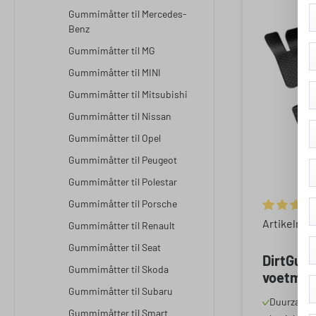
Gummimåtter til Mercedes-
Benz
Gummimåtter til MG
Gummimåtter til MINI
Gummimåtter til Mitsubishi
Gummimåtter til Nissan
Gummimåtter til Opel
Gummimåtter til Peugeot
Gummimåtter til Polestar
Gummimåtter til Porsche
Gemiddelde
Artikelnu
Gummimåtter til Renault
Gummimåtter til Seat
DirtGua
Gummimåtter til Skoda
voetmat
Gummimåtter til Subaru
Kia Spor
Duurzame 
Vandaag
Gummimåtter til Smart