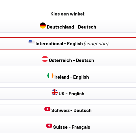
 voor Hyundai
geschikt voor Hyunda
US4) 01/2021-
5 (NE) 07/2020-2024
met eersteklas prijs-
Klassieker met eersteklas pri
Kies een winkel:
g
erhouding
prestatieverhouding
tief TPE-materiaal,
Deutschland - Deutsch
Van innovatief TPE-materiaal
e ca. 24 mm
randhoogte ca. 24 mm
herming: allround
Extra bescherming: allround
International - English
(suggestie)
g voor intensief gebruik.
bescherming voor intensief g
tegen vuil, natheid en
Beschermt tegen vuil, nathei
Österreich - Deutsch
slijtage
€ 58,95
Ireland - English
Details
UK - English
Schweiz - Deutsch
Suisse - Français