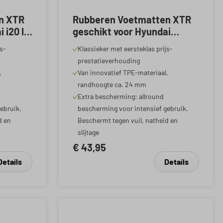
n XTR
Rubberen Voetmatten XTR
i20 III
geschikt voor Hyundai
Vandaag
Tucson 2023-Vandaag
js-
Klassieker met eersteklas prijs-
prestatieverhouding
,
Van innovatief TPE-materiaal,
randhoogte ca. 24 mm
Extra bescherming: allround
ebruik.
bescherming voor intensief gebruik.
d en
Beschermt tegen vuil, natheid en
slijtage
€ 43,95
Details
Details