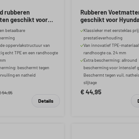
rd rubberen
Rubberen Voetmatte
ten geschikt voor
geschikt voor Hyundai 
i30/i30 Fastback
(BC3, BI3) 08/2020-
en betaalbare
Klassieker met eersteklas pri
daag, Hyundai Ioniq
herming
prestatieverhouding
23, Kia Ceed/Ceed
de oppervlakstructuur van
Van innovatief TPE-materiaal
agon/ProCeed/XCeed
ig echt TPE en een randhoogte
randhoogte ca. 24 mm
ndaag
 mm
Extra bescherming: allround
herming: beschermt tegen
bescherming voor intensief g
ervuiling en natheid
Beschermt tegen vuil, nathei
slijtage
€ 44,95
€ 54,95
Details