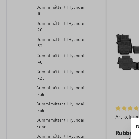
Gummimåtter til Hyundai
i10
Gummimåtter til Hyundai
i20
Gummimåtter til Hyundai
i30
Gummimåtter til Hyundai
i40
Gummimåtter til Hyundai
ix20
Gummimåtter til Hyundai
ix35
Gummimåtter til Hyundai
ix55
Gemiddelde
Artikelnu
Gummimåtter til Hyundai
B
Kona
Rubbere
Gummimåtter til Hyundai