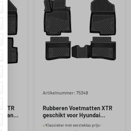
Artikelnummer: 75348
n XTR
Rubberen Voetmatten XTR
i Santa
geschikt voor Hyundai
018-
Bayon (BC3) 05/2021-
js-
Klassieker met eersteklas prijs-
Vandaag