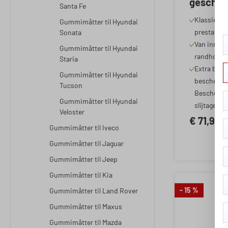
geschikt
Santa Fe
Staria (
Klassieker 
Gummimåtter til Hyundai
Vandaa
prestatiev
Sonata
Van innova
Gummimåtter til Hyundai
randhoogt
Staria
Extra besc
Gummimåtter til Hyundai
beschermin
Tucson
Beschermt 
Gummimåtter til Hyundai
slijtage
Veloster
€ 71,95
Gummimåtter til Iveco
Gummimåtter til Jaguar
Gummimåtter til Jeep
Gummimåtter til Kia
- 15 %
Gummimåtter til Land Rover
Gummimåtter til Maxus
Gummimåtter til Mazda