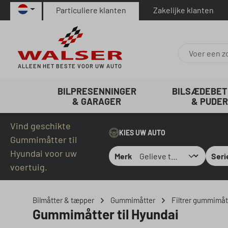
Particuliere klanten
Zakelijke klanten
naar de hoofdinhoud
Ga naar de zoekopdracht
Ga naar de hoofdnavigatie
ALLEEN HET BESTE VOOR UW AUTO
BILPRESENNINGER
BILSÆDEBE
& GARAGER
& PUDER
Vind geschikte
KIES UW AUTO
Gummimåtter til
Hyundai voor uw
Merk
Seri
voertuig.
Bilmåtter & tæpper
Gummimåtter
Filtrer gummimått
Gummimåtter til Hyundai