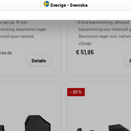
herming
prestatieverhouding
 - Vandaag
Sverige - Svenska
de oppervlakstructuur van
Van innovatief TPE-materiaal
ig echt TPE en een
randhoogte ca. 24 mm
e van ca. 15 mm
Extra bescherming: allround
herming: beschermt tegen
bescherming voor intensief g
ervuiling en natheid
Beschermt tegen vuil, nathei
slijtage
€ 51,95
€ 64,95
Details
- 20 %
rren
rren