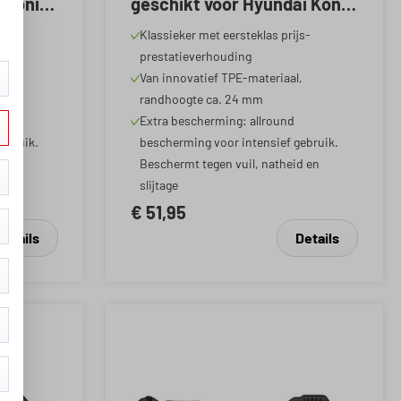
i Ioniq
geschikt voor Hyundai Kona
(SX2) 04/2023-Vandaag
js-
Klassieker met eersteklas prijs-
prestatieverhouding
,
Van innovatief TPE-materiaal,
randhoogte ca. 24 mm
Extra bescherming: allround
ebruik.
bescherming voor intensief gebruik.
d en
Beschermt tegen vuil, natheid en
slijtage
€ 51,95
Details
Details