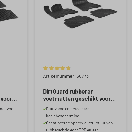
 5 van 5 sterren
Gemiddelde waardering van 4.83 van 5 ster
Artikelnummer: 50773
DirtGuard rubberen
 voor
voetmatten geschikt voor
Hyundai Tucson 05/2015-
mat voor
Duurzame en betaalbare
2020, Kia Sportage 09/2015-
basisbescherming
2020
Gesatineerde oppervlakstructuur van
rubberachtig echt TPE en een