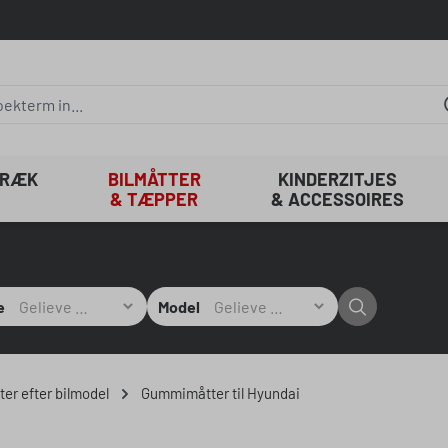
TRÆK
BILMÅTTER
KINDERZITJES
& TÆPPER
& ACCESSOIRES
e
Model
er efter bilmodel
Gummimåtter til Hyundai