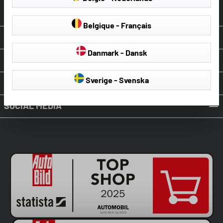
Contract intrekken
Belgique - Français
OVER WALSER
Danmark - Dansk
ONZE SERVICE
Sverige - Svenska
BETALING & VERZENDING
SOCIAL MEDIA