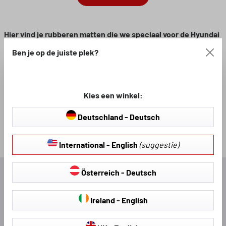
Hier vind je rubberen matten die we speciaal voor de Hyundai
ix55 maken.
Het voordeel van op maat gemaakte rubberen
Ben je op de juiste plek?
matten van Walser is duidelijk: er zijn geen compromissen als
het gaat om de pasvorm. Onze rubberen matten worden
speciaal voor jouw Hyundai ix55 vervaardigd.
Kies een winkel:
Deutschland - Deutsch
International - English
(suggestie)
Österreich - Deutsch
Uitstekend
Ireland - English
4,54
Gemiddeld
540
Recensies