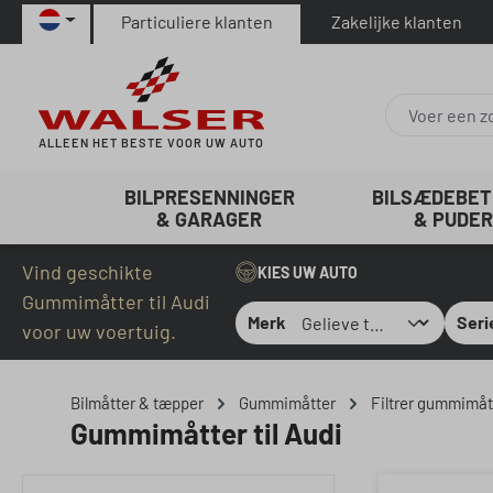
Particuliere klanten
Zakelijke klanten
naar de hoofdinhoud
Ga naar de zoekopdracht
Ga naar de hoofdnavigatie
ALLEEN HET BESTE VOOR UW AUTO
BILPRESENNINGER
BILSÆDEBE
& GARAGER
& PUDER
Vind geschikte
KIES UW AUTO
Gummimåtter til Audi
Merk
Seri
voor uw voertuig.
Bilmåtter & tæpper
Gummimåtter
Filtrer gummimått
Gummimåtter til Audi