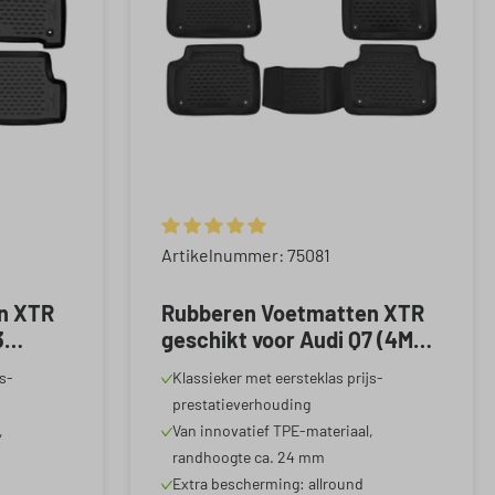
 4.92 van 5 sterren
Gemiddelde waardering van 5 van 5 sterren
Artikelnummer: 75081
n XTR
Rubberen Voetmatten XTR
3
geschikt voor Audi Q7 (4MB,
019-
4MG) 2015-Vandaag
js-
Klassieker met eersteklas prijs-
prestatieverhouding
,
Van innovatief TPE-materiaal,
randhoogte ca. 24 mm
Extra bescherming: allround