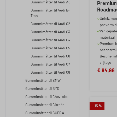
Gummimåtter til Audi A8
Premium
Roadmas
Gummimåtter til Audi E-
ID.4/Au
Tron
Uniek, mod
Enyaq i
Gummimåtter til Audi Q2
pasvorm d
VW ID.5
Van gepat
Gummimåtter til Audi Q3
2021-Va
materiaal,
Gummimåtter til Audi Q4
2024-Va
Premium b
Gummimåtter til Audi Q5
beschermin
Gummimåtter til Audi Q6
Beschermt 
slijtage
Gummimåtter til Audi Q7
€ 84,96
Gummimåtter til Audi Q8
Gummimåtter til BMW
Gummimåtter til BYD
Gummimåtter til Chevrolet
Gummimåtter til Citroën
- 15 %
Gummimåtter til CUPRA