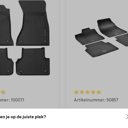
 waardering van 5 van 5 sterren
Gemiddelde waardering van
mmer: 100071
Artikelnummer: 50857
 rubberen matten
DirtGuard rubberen
en je op de juiste plek?
ter voor Audi A4
voetmatten geschikt