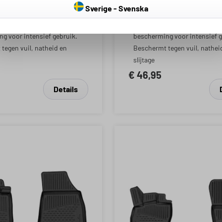
tief TPE-materiaal,
Van innovatief TPE-materiaal
rren
Sverige - Svenska
e ca. 24 mm
randhoogte ca. 24 mm
herming: allround
Extra bescherming: allround
g voor intensief gebruik.
bescherming voor intensief g
tegen vuil, natheid en
Beschermt tegen vuil, nathei
slijtage
€ 46,95
Details