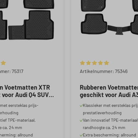
 waardering van 5 van 5 sterren
Gemiddelde waardering van
mer: 75317
Artikelnummer: 75346
n Voetmatten XTR
Rubberen Voetmatte
 voor Audi Q4 SUV
geschikt voor Audi A
-Vandaag, Q4
Sportback (8YA) 11/2
met eersteklas prijs-
Klassieker met eersteklas pri
ck 06/2021-Vandaag
Vandaag
erhouding
prestatieverhouding
tief TPE-materiaal,
Van innovatief TPE-materiaal
e ca. 24 mm
randhoogte ca. 24 mm
herming: allround
Extra bescherming: allround