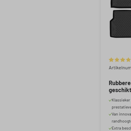
Gemiddelde
Artikelnum
Rubbere
geschikt
07/2020
Klassieker 
Sportba
prestatiev
Van innova
randhoogt
Extra besc