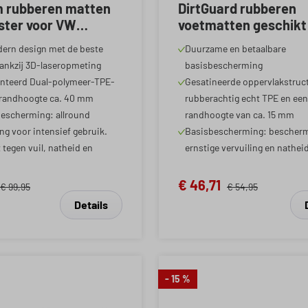
 rubberen matten
DirtGuard rubberen
ter voor VW
voetmatten geschikt
di Q4 SUV/Skoda
Audi A3/Seat Leon/V
ern design met de beste
Duurzame en betaalbare
V SUV 2020-Vandaag,
VII Variant 2012-2021
ankzij 3D-laseropmeting
basisbescherming
/Audi Q4 Sportback
Golf VIII/Audi A3 Spo
enteerd Dual-polymeer-TPE-
Gesatineerde oppervlakstruc
ndaag, Skoda Elroq
2019-Vandaag
 randhoogte ca. 40 mm
rubberachtig echt TPE en een
ndaag
escherming: allround
randhoogte van ca. 15 mm
g voor intensief gebruik.
Basisbescherming: bescherm
tegen vuil, natheid en
ernstige vervuiling en nathei
€ 46,71
€ 99,95
€ 54,95
Details
- 15 %