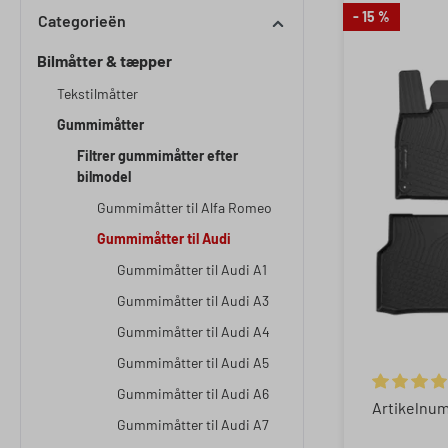
- 15 %
Categorieën
Bilmåtter & tæpper
Tekstilmåtter
Gummimåtter
Filtrer gummimåtter efter
bilmodel
Gummimåtter til Alfa Romeo
Gummimåtter til Audi
Gummimåtter til Audi A1
Gummimåtter til Audi A3
Gummimåtter til Audi A4
Gummimåtter til Audi A5
Gummimåtter til Audi A6
Gemiddelde
Artikelnu
Gummimåtter til Audi A7