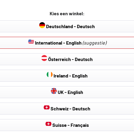
ad B9/Avant B9
VW ID.4/Audi Q4 SUV
ern design met de beste
Duurzame en betaalbare
24, A5 Sportback
Enyaq iV SUV 2020-V
ankzij 3D-laseropmeting
basisbescherming
Kies een winkel:
-Vandaag
VW ID.5/Audi Q4 E-Tr
enteerd Dual-polymeer-TPE-
Gesatineerde oppervlakstruc
Sportback 2021-Vand
 randhoogte ca. 40 mm
rubberachtig echt TPE en een
Deutschland - Deutsch
Skoda Elroq/Cupra
escherming: allround
randhoogte van ca. 15 mm
Tavascan 2024-Vand
g voor intensief gebruik.
Basisbescherming: bescherm
International - English
(suggestie)
tegen vuil, natheid en
ernstige vervuiling en nathei
Österreich - Deutsch
€ 50,96
€ 89,59
€ 59,95
Details
Ireland - English
UK - English
Schweiz - Deutsch
Suisse - Français