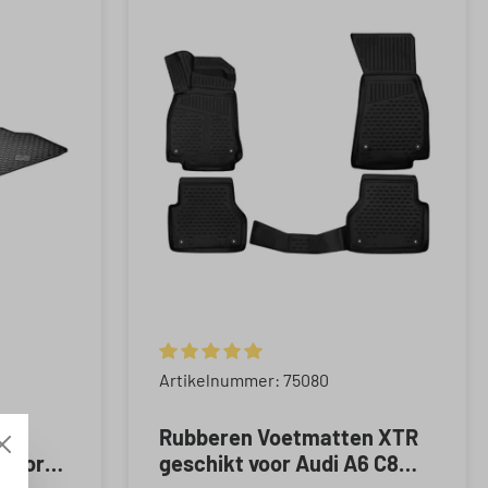
 5 van 5 sterren
Gemiddelde waardering van 5 van 5 sterren
Artikelnummer: 75080
Rubberen Voetmatten XTR
 voor
geschikt voor Audi A6 C8