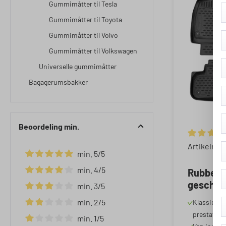
Gummimåtter til Tesla
Gummimåtter til Toyota
Gummimåtter til Volvo
Gummimåtter til Volkswagen
Universelle gummimåtter
Bagagerumsbakker
Beoordeling min.
Gemiddelde
Artikelnu
min. 5/5
Filter toevoegen: Minimale waardering van 5 van de 5 ste
min. 4/5
Rubbere
Filter toevoegen: Minimale waardering van 4 van de 5 ste
geschikt
min. 3/5
05/2016
Filter toevoegen: Minimale waardering van 3 van de 5 ste
min. 2/5
Klassieker 
Filter toevoegen: Minimale waardering van 2 van de 5 ste
prestatiev
min. 1/5