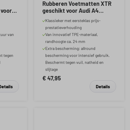
Rubberen Voetmatten XTR
 voor
geschikt voor Audi A4
W Golf
05/2015-2024, A4 Avant
Klassieker met eersteklas prijs-
, VW
08/2015-2024, A4 Allroad
prestatieverhouding
rtback
01/2016-Vandaag
tuur van
Van innovatief TPE-materiaal,
randhoogte ca. 24 mm
Extra bescherming: allround
t tegen
bescherming voor intensief gebruik.
d
Beschermt tegen vuil, natheid en
slijtage
€ 47,95
Details
Details