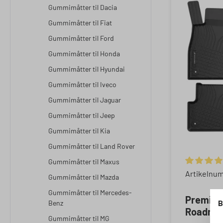
Gummimåtter til Dacia
Gummimåtter til Fiat
Gummimåtter til Ford
Gummimåtter til Honda
Gummimåtter til Hyundai
Gummimåtter til Iveco
Gummimåtter til Jaguar
Gummimåtter til Jeep
Gummimåtter til Kia
Gummimåtter til Land Rover
Gummimåtter til Maxus
Gemiddelde
Artikelnu
Gummimåtter til Mazda
Gummimåtter til Mercedes-
Premium
B
Benz
Roadmas
Gummimåtter til MG