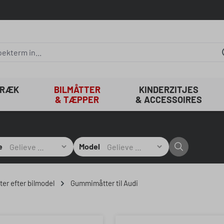
TRÆK
BILMÅTTER
KINDERZITJES
& TÆPPER
& ACCESSOIRES
e
Model
er efter bilmodel
Gummimåtter til Audi