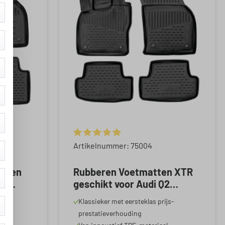
 5 van 5 sterren
Gemiddelde waardering van 5 van 5 sterren
Artikelnummer: 75004
atten
Rubberen Voetmatten XTR
Q3
geschikt voor Audi Q2
Audi Q3
06/2016-Vandaag
js-
Klassieker met eersteklas prijs-
2019-
prestatieverhouding