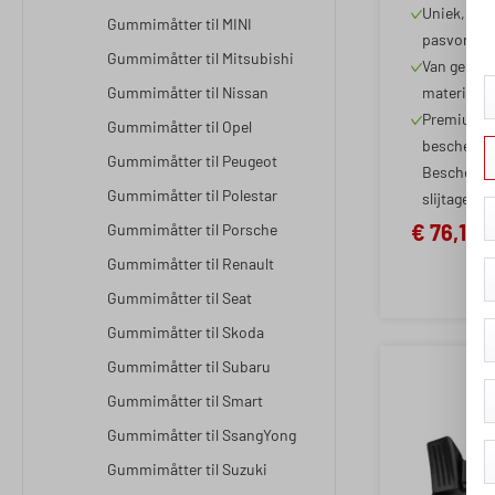
B9/Allro
Uniek, mod
Gummimåtter til MINI
2015-20
pasvorm d
06/2016
Gummimåtter til Mitsubishi
Van gepat
Gummimåtter til Nissan
materiaal,
Premium b
Gummimåtter til Opel
beschermin
Gummimåtter til Peugeot
Beschermt 
Gummimåtter til Polestar
slijtage
€ 76,15
Gummimåtter til Porsche
Gummimåtter til Renault
Gummimåtter til Seat
Gummimåtter til Skoda
Gummimåtter til Subaru
Gummimåtter til Smart
Gummimåtter til SsangYong
Gummimåtter til Suzuki