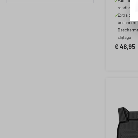
Van innova
Filter toevoegen: Minimale waardering van 1 van de 5 ste
randhoogt
Extra besc
beschermin
Beschermt 
slijtage
€ 48,95