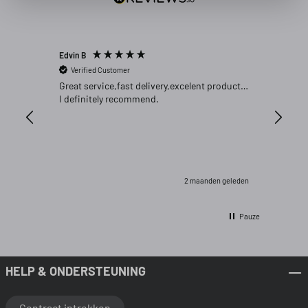
Edvin B
Gert P
Verified Customer
Verifi
Great service,fast delivery,excelent product…
Goed pr
I definitely recommend.
2 maanden geleden
Pauze
HELP & ONDERSTEUNING
Contract intrekken