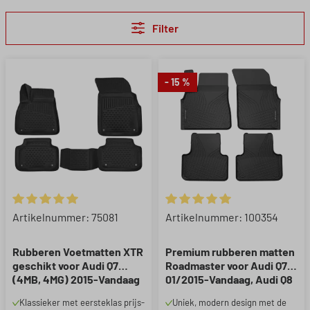
Filter
- 15 %
Gemiddelde waardering van 5 van 5 sterren
Gemiddelde waardering van 5 
Artikelnummer: 75081
Artikelnummer: 100354
Rubberen Voetmatten XTR
Premium rubberen matten
geschikt voor Audi Q7
Roadmaster voor Audi Q7
(4MB, 4MG) 2015-Vandaag
01/2015-Vandaag, Audi Q8
02/2018-Vandaag,
Klassieker met eersteklas prijs-
Uniek, modern design met de
Lamborghini Urus