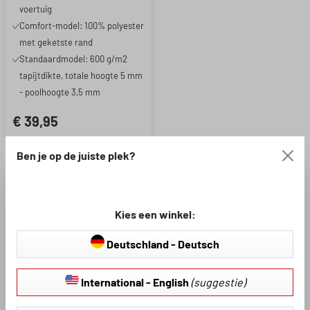
voertuig
Comfort-model: 100% polyester
met geketste rand
Standaardmodel: 600 g/m2
tapijtdikte, totale hoogte 5 mm
- poolhoogte 3,5 mm
€ 39,95
Ben je op de juiste plek?
Kies een winkel:
Deutschland - Deutsch
International - English
(suggestie)