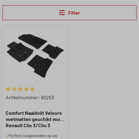
Filter
Gemiddelde waardering van 4.75 van 5 sterren
Artikelnummer: 80253
Comfort Naaldvilt Velours
voetmatten geschikt voor
Renault Clio 3/Clio 3
Grandtour 2005-2014
Perfect toegesneden op uw