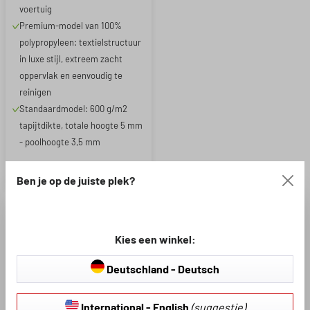
voertuig
Premium-model van 100%
polypropyleen: textielstructuur
in luxe stijl, extreem zacht
oppervlak en eenvoudig te
reinigen
Standaardmodel: 600 g/m2
tapijtdikte, totale hoogte 5 mm
- poolhoogte 3,5 mm
€ 35,97
€ 59,95
Ben je op de juiste plek?
Kies een winkel:
Deutschland - Deutsch
International - English
(suggestie)