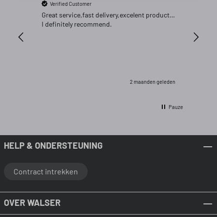
Verified Customer
Verifi
Great service,fast delivery,excelent product…
Goed pr
I definitely recommend.
2 maanden geleden
Pauze
HELP & ONDERSTEUNING
Contract intrekken
OVER WALSER