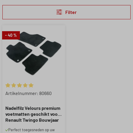
Filter
- 40 %
Gemiddelde waardering van 5 van 5 sterren
Artikelnummer: 80660
Nadelfilz Velours premium
voetmatten geschikt voor
Renault Twingo Bouwjaar
09/2007 - 08/2014
Perfect toegesneden op uw