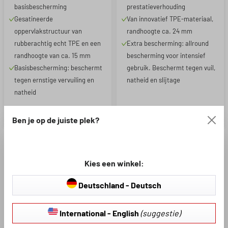
basisbescherming
prestatieverhouding
Gesatineerde
Van innovatief TPE-materiaal,
oppervlakstructuur van
randhoogte ca. 24 mm
rubberachtig echt TPE en een
Extra bescherming: allround
randhoogte van ca. 15 mm
bescherming voor intensief
Basisbescherming: beschermt
gebruik. Beschermt tegen vuil,
tegen ernstige vervuiling en
natheid en slijtage
natheid
€ 46,71
€ 45,95
€ 54,95
Ben je op de juiste plek?
Hier vind je rubberen matten die we speciaal voor de Opel
Kies een winkel:
Astra K produceren.
Het voordeel van op maat gemaakte
rubbermatten van Walser is duidelijk: er zijn geen
Deutschland - Deutsch
compromissen als het gaat om de pasvorm. Onze rubberen
matten worden speciaal voor jouw Opel Astra K
International - English
(suggestie)
geproduceerd.