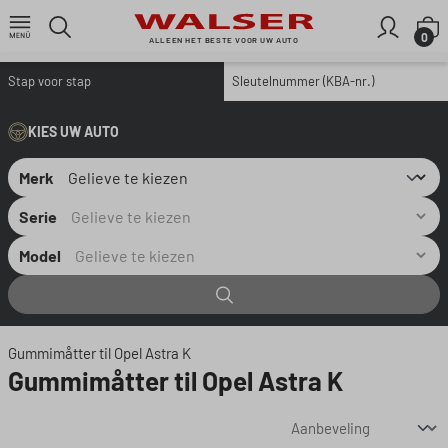
Ga naar de hoofdinhoud
W
0
ALLEEN HET BESTE VOOR UW AUTO
Stap voor stap
Sleutelnummer (KBA-nr.)
KIES UW AUTO
Merk
Serie
Model
Gummimåtter til Opel Astra K
Gummimåtter til Opel Astra K