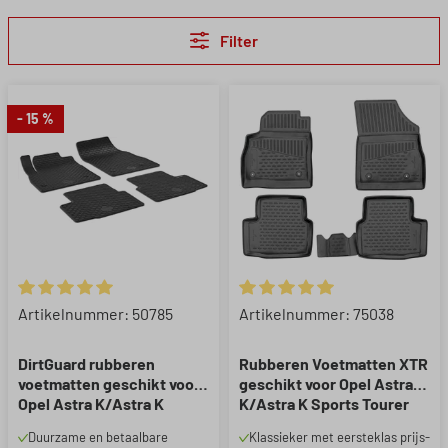
Filter
- 15 %
Gemiddelde waardering van 5 van 5 sterren
Gemiddelde waardering van 5 
Artikelnummer: 50785
Artikelnummer: 75038
DirtGuard rubberen
Rubberen Voetmatten XTR
voetmatten geschikt voor
geschikt voor Opel Astra
Opel Astra K/Astra K
K/Astra K Sports Tourer
Sports Tourer (B16) 2015-
(B16) 11/2015-12/2022
Duurzame en betaalbare
Klassieker met eersteklas prijs-
2022