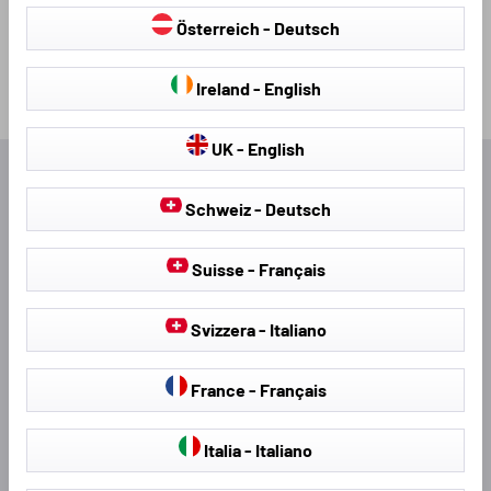
Österreich - Deutsch
Ireland - English
UK - English
Uitstekend
Schweiz - Deutsch
4,54
Gemiddeld
Suisse - Français
540
Recensies
Svizzera - Italiano
Edvin B
Gert P
France - Français
Verified Customer
Verifi
Great service,fast delivery,excelent product…
Goed pr
Italia - Italiano
I definitely recommend.