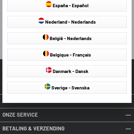
España - Español
Nederland - Nederlands
2 maanden geleden
België - Nederlands
Pauze
Belgique - Français
HELP & ONDERSTEUNING
Danmark - Dansk
Contract intrekken
Sverige - Svenska
OVER WALSER
ONZE SERVICE
BETALING & VERZENDING