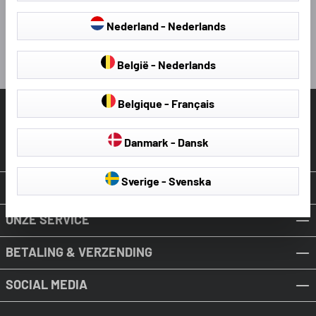
2 maanden geleden
Nederland - Nederlands
Pauze
België - Nederlands
HELP & ONDERSTEUNING
Belgique - Français
Contract intrekken
Danmark - Dansk
Sverige - Svenska
OVER WALSER
ONZE SERVICE
BETALING & VERZENDING
SOCIAL MEDIA