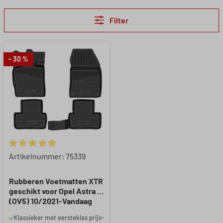
Filter
- 30 %
Gemiddelde waardering van 5 van 5 sterren
Artikelnummer: 75339
Rubberen Voetmatten XTR
geschikt voor Opel Astra L
(OV5) 10/2021-Vandaag
Klassieker met eersteklas prijs-