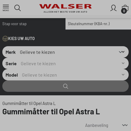
Ga naar de hoofdinhoud
W
0
ALLEEN HET BESTE VOOR UW AUTO
Stap voor stap
Sleutelnummer (KBA-nr.)
KIES UW AUTO
Merk
Serie
Model
Gummimåtter til Opel Astra L
Gummimåtter til Opel Astra L